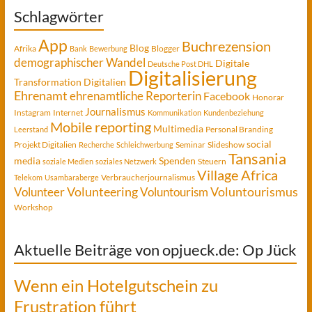
Schlagwörter
App
Buchrezension
Blog
Afrika
Blogger
Bank
Bewerbung
demographischer Wandel
Digitale
Deutsche Post DHL
Digitalisierung
Transformation
Digitalien
Ehrenamt
ehrenamtliche Reporterin
Facebook
Honorar
Journalismus
Instagram
Internet
Kommunikation
Kundenbeziehung
Mobile reporting
Multimedia
Personal Branding
Leerstand
social
Projekt Digitalien
Seminar
Slideshow
Recherche
Schleichwerbung
Tansania
media
Spenden
Steuern
soziale Medien
soziales Netzwerk
Village Africa
Verbraucherjournalismus
Telekom
Usambaraberge
Voluntourismus
Volunteer
Volunteering
Voluntourism
Workshop
Aktuelle Beiträge von opjueck.de: Op Jück
Wenn ein Hotelgutschein zu
Frustration führt