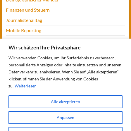
Finanzen und Steuern
Journalistenalltag
Mobile Reporting
Projekt Digitalien
Wir schätzen Ihre Privatsphäre
Tansania
Wir verwenden Cookies, um Ihr Surferlebnis zu verbessern,
UofM
personalisierte Anzeigen oder Inhalte einzusetzen und unseren
Verbraucherjournalismus
Datenverkehr zu analysieren. Wenn Sie auf „Alle akzeptieren"
klicken, stimmen Sie der Anwendung von Cookies
Workshops, Konferenzen & Messen
zu.
Weiterlesen
Alle akzeptieren
Copyright © 2026
Bettina Blaß
. Alle Rechte vorbehalten. Theme
Spacious
von
ThemeGrill. Präsentiert von:
WordPress
.
Anpassen
Über mich
Meine Bücher
Meine Projekte
Verbraucherjournalismus:
meine Themen
Seminare und Vorträge
Meine Referenzen
Blogs
Fit für
Journalismus
Reiseblog: Op jück
Impressum/Kontakt