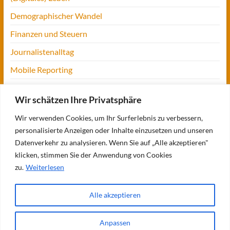
Demographischer Wandel
Finanzen und Steuern
Journalistenalltag
Mobile Reporting
Projekt Digitalien
Wir schätzen Ihre Privatsphäre
Tansania
Wir verwenden Cookies, um Ihr Surferlebnis zu verbessern,
UofM
personalisierte Anzeigen oder Inhalte einzusetzen und unseren
Verbraucherjournalismus
Datenverkehr zu analysieren. Wenn Sie auf „Alle akzeptieren"
klicken, stimmen Sie der Anwendung von Cookies
Workshops, Konferenzen & Messen
zu.
Weiterlesen
Alle akzeptieren
Copyright © 2026
Bettina Blaß
. Alle Rechte vorbehalten. Theme
Spacious
von
ThemeGrill. Präsentiert von:
WordPress
.
Anpassen
Über mich
Meine Bücher
Meine Projekte
Verbraucherjournalismus: