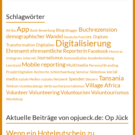
Schlagwörter
App
Buchrezension
Blog
Afrika
Blogger
Bank
Bewerbung
demographischer Wandel
Digitale
Deutsche Post DHL
Digitalisierung
Transformation
Digitalien
Ehrenamt
ehrenamtliche Reporterin
Facebook
Honorar
Journalismus
Instagram
Internet
Kommunikation
Kundenbeziehung
Mobile reporting
Multimedia
Personal Branding
Leerstand
social
Projekt Digitalien
Seminar
Slideshow
Recherche
Schleichwerbung
Tansania
media
Spenden
Steuern
soziale Medien
soziales Netzwerk
Village Africa
Verbraucherjournalismus
Telekom
Usambaraberge
Voluntourismus
Volunteer
Volunteering
Voluntourism
Workshop
Aktuelle Beiträge von opjueck.de: Op Jück
Wenn ein Hotelgutschein zu