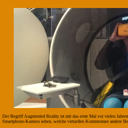
Der Begriff Augmented Reality ist mir das erste Mal vor vielen Jahre
Smartphone-Kamera sehen, welche virtuellen Kommentare andere Bes