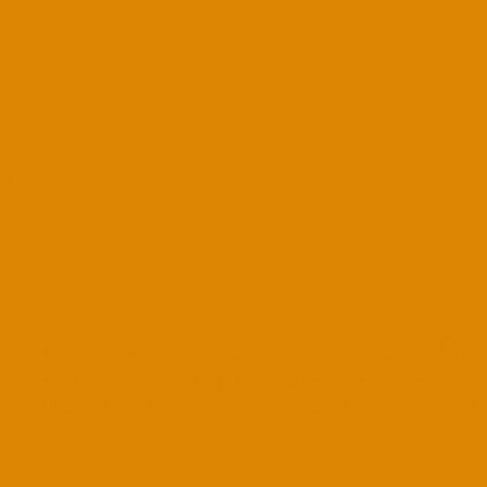
ig sind
Dig
ischer Wandel
Digitale Transformation
Digitalien
Deutsche Post DHL
Mobile reporting
Multimedia
Personal Branding
Projekt Digitalie
ung
Leerstand
Village Africa
Volunteering
Volu
Volunteer
Voluntourism
ismus