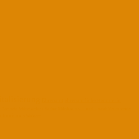
italisierung
Ehrenamt
ehrenamtliche Reporterin
social media
n
Seminar
Slideshow
Recherche
Schleichwerbung
soziale Medien
soziales
ntourismus
Workshop