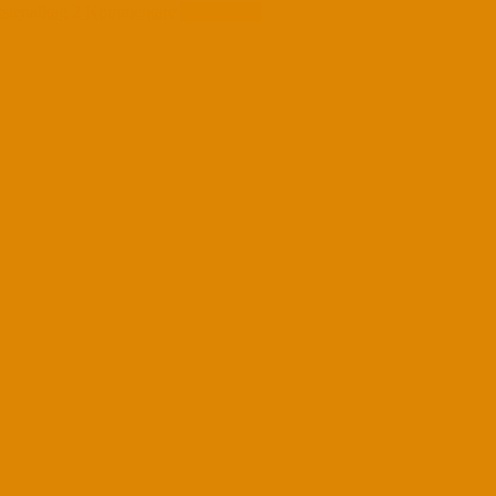
istenalltag
2 Kommentare
Weiterlesen