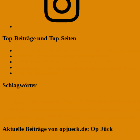
Top-Beiträge und Top-Seiten
Warum 33 Euro Stundenlohn für einen freien Dozenten zu wen
Ethische und steuerliche Fragen bei Produkttests
Ein Platter am Mietwagen – und was danach kam
Worauf man achten sollte, wenn man einen Dorfladen gründet
Datenschutzerklärung
Schlagwörter
App
Buchrezension
demograph
Blog
Afrika
Blogger
Bank
Bewerbung
Facebook
Journalismus
Honorar
Instagram
Internet
Kommunikation
Kundenbezieh
Tansania
Spenden
Steuern
Verbraucherjournal
Netzwerk
Telekom
Usambaraberge
Aktuelle Beiträge von opjueck.de: Op Jück