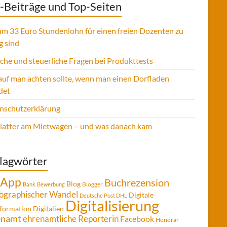
-Beiträge und Top-Seiten
m 33 Euro Stundenlohn für einen freien Dozenten zu
g sind
sche und steuerliche Fragen bei Produkttests
uf man achten sollte, wenn man einen Dorfladen
det
nschutzerklärung
Platter am Mietwagen – und was danach kam
lagwörter
App
Buchrezension
Blog
Blogger
Bank
Bewerbung
graphischer Wandel
Digitale
Deutsche Post DHL
Digitalisierung
formation
Digitalien
enamt
ehrenamtliche Reporterin
Facebook
Honorar