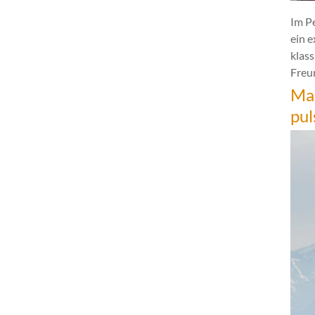
Im P
ein 
klas
Freun
Mar
pul