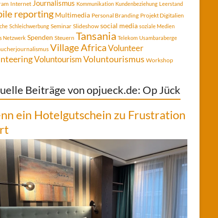
Journalismus
gram
Internet
Kommunikation
Kundenbeziehung
Leerstand
ile reporting
Multimedia
Personal Branding
Projekt Digitalien
social media
Seminar
Slideshow
che
Schleichwerbung
soziale Medien
Tansania
Spenden
Steuern
es Netzwerk
Telekom
Usambaraberge
Village Africa
Volunteer
aucherjournalismus
Voluntourismus
nteering
Voluntourism
Workshop
uelle Beiträge von opjueck.de: Op Jück
n ein Hotelgutschein zu Frustration
rt