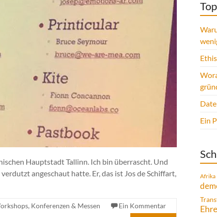
Top
Waru
weni
Ethi
Wora
grün
Date
Ein 
Sch
nischen Hauptstadt Tallinn. Ich bin überrascht. Und
rdutzt angeschaut hatte. Er, das ist Jos de Schiffart,
Afrika
demo
Trans
orkshops, Konferenzen & Messen
Ein Kommentar
Ehr