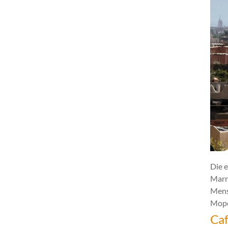
Die e
Marr
Mens
Mope
Caf