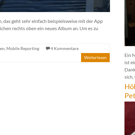
, das geht sehr einfach beispielsweise mit der App
ichen rechts oben ein neues Album an. Um es zu
ben
,
Mobile Reporting
4 Kommentare
Ein 
Weiterlesen
ist e
Dank
sich,
Hö
Pe