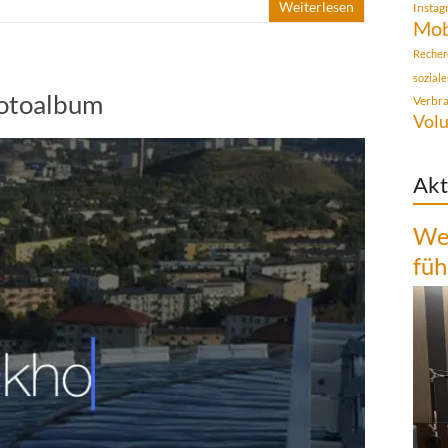
Weiterlesen
Insta
Mob
Recher
sozial
Fotoalbum
Verbr
Volu
Akt
Wen
füh