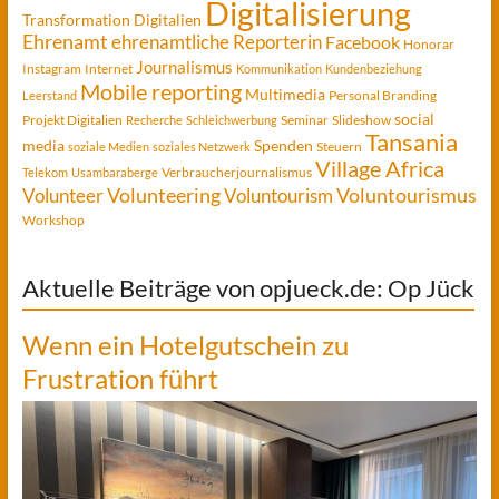
Digitalisierung
Transformation
Digitalien
Ehrenamt
ehrenamtliche Reporterin
Facebook
Honorar
Journalismus
Instagram
Internet
Kommunikation
Kundenbeziehung
Mobile reporting
Multimedia
Personal Branding
Leerstand
social
Projekt Digitalien
Seminar
Slideshow
Recherche
Schleichwerbung
Tansania
media
Spenden
Steuern
soziale Medien
soziales Netzwerk
Village Africa
Verbraucherjournalismus
Telekom
Usambaraberge
Voluntourismus
Volunteer
Volunteering
Voluntourism
Workshop
Aktuelle Beiträge von opjueck.de: Op Jück
Wenn ein Hotelgutschein zu
Frustration führt