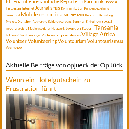
Ehrenamt
ehrenamtliche Reporterin
Facebook
Honorar
Journalismus
Instagram
Internet
Kommunikation
Kundenbeziehung
Mobile reporting
Multimedia
Personal Branding
Leerstand
social
Projekt Digitalien
Seminar
Slideshow
Recherche
Schleichwerbung
Tansania
media
Spenden
Steuern
soziale Medien
soziales Netzwerk
Village Africa
Verbraucherjournalismus
Telekom
Usambaraberge
Voluntourismus
Volunteer
Volunteering
Voluntourism
Workshop
Aktuelle Beiträge von opjueck.de: Op Jück
Wenn ein Hotelgutschein zu
Frustration führt