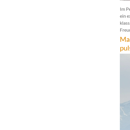
Im P
ein 
klas
Freun
Mar
pul