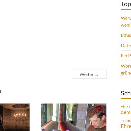
Top
Waru
weni
Ethi
Date
Ein 
Wora
grün
Weiter →
n
Sch
Afrika
demo
Trans
Ehr