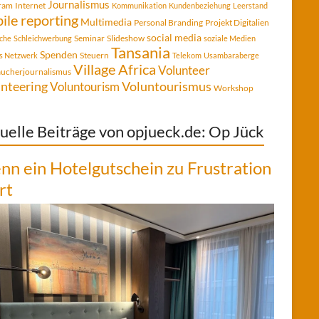
Journalismus
gram
Internet
Kommunikation
Kundenbeziehung
Leerstand
ile reporting
Multimedia
Personal Branding
Projekt Digitalien
social media
Seminar
Slideshow
che
Schleichwerbung
soziale Medien
Tansania
Spenden
Steuern
es Netzwerk
Telekom
Usambaraberge
Village Africa
Volunteer
aucherjournalismus
Voluntourismus
nteering
Voluntourism
Workshop
uelle Beiträge von opjueck.de: Op Jück
n ein Hotelgutschein zu Frustration
rt