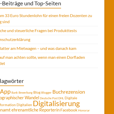
-Beiträge und Top-Seiten
m 33 Euro Stundenlohn für einen freien Dozenten zu
g sind
sche und steuerliche Fragen bei Produkttests
nschutzerklärung
Platter am Mietwagen – und was danach kam
uf man achten sollte, wenn man einen Dorfladen
det
lagwörter
App
Buchrezension
Blog
Blogger
Bank
Bewerbung
graphischer Wandel
Digitale
Deutsche Post DHL
Digitalisierung
formation
Digitalien
enamt
ehrenamtliche Reporterin
Facebook
Honorar