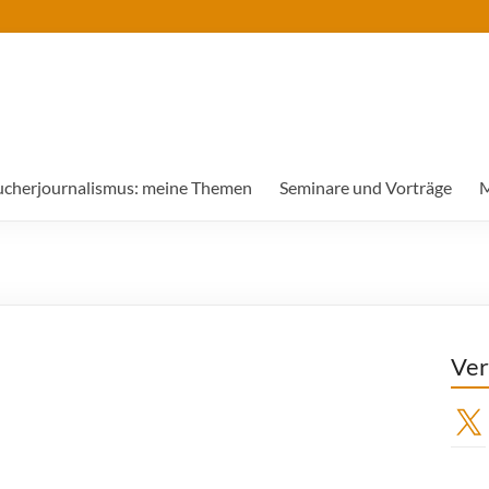
ucherjournalismus: meine Themen
Seminare und Vorträge
M
Ver
X