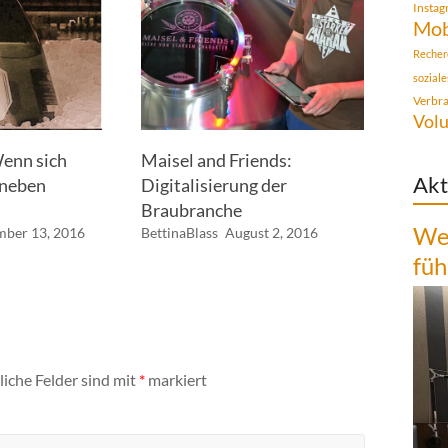
Insta
Mob
Recher
sozial
Verbr
Volu
Wenn sich
Maisel and Friends:
Akt
aneben
Digitalisierung der
Braubranche
Wen
ber 13, 2016
BettinaBlass
August 2, 2016
füh
liche Felder sind mit
*
markiert