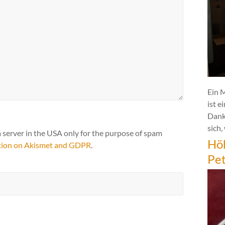
Ein 
ist e
Dank
sich,
a server in the USA only for the purpose of spam
Hö
tion on Akismet and GDPR
.
Pe