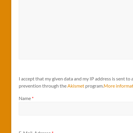
I accept that my given data and my IP address is sent to 
prevention through the
Akismet
program.
More informa
Name
*
E-Mail-Adresse
*