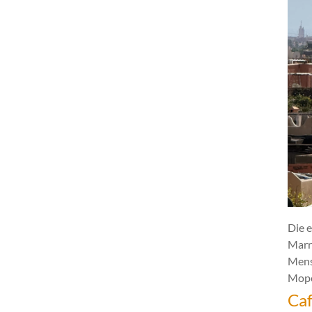
Die e
Marr
Mens
Mope
Caf