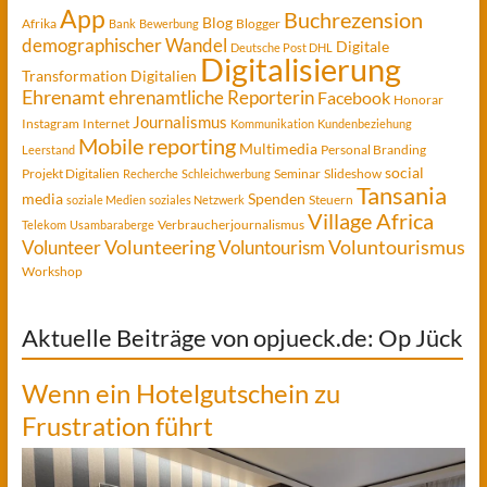
App
Buchrezension
Blog
Afrika
Blogger
Bank
Bewerbung
demographischer Wandel
Digitale
Deutsche Post DHL
Digitalisierung
Transformation
Digitalien
Ehrenamt
ehrenamtliche Reporterin
Facebook
Honorar
Journalismus
Instagram
Internet
Kommunikation
Kundenbeziehung
Mobile reporting
Multimedia
Personal Branding
Leerstand
social
Projekt Digitalien
Seminar
Slideshow
Recherche
Schleichwerbung
Tansania
media
Spenden
Steuern
soziale Medien
soziales Netzwerk
Village Africa
Verbraucherjournalismus
Telekom
Usambaraberge
Voluntourismus
Volunteer
Volunteering
Voluntourism
Workshop
Aktuelle Beiträge von opjueck.de: Op Jück
Wenn ein Hotelgutschein zu
Frustration führt