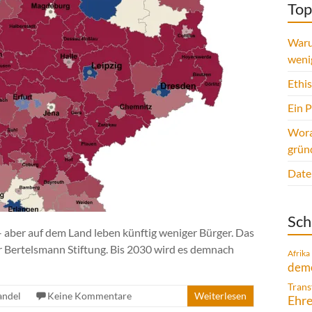
Top
Waru
weni
Ethi
Ein 
Wora
grün
Date
Sch
– aber auf dem Land leben künftig weniger Bürger. Das
r Bertelsmann Stiftung. Bis 2030 wird es demnach
Afrika
demo
Trans
andel
Keine Kommentare
Weiterlesen
Ehr