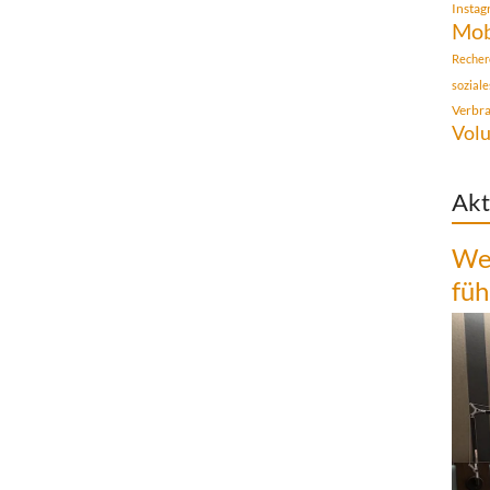
Insta
Mob
Recher
sozial
Verbr
Volu
Akt
Wen
füh