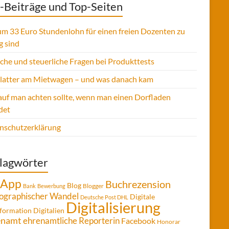
-Beiträge und Top-Seiten
m 33 Euro Stundenlohn für einen freien Dozenten zu
g sind
sche und steuerliche Fragen bei Produkttests
Platter am Mietwagen – und was danach kam
uf man achten sollte, wenn man einen Dorfladen
det
nschutzerklärung
lagwörter
App
Buchrezension
Blog
Blogger
Bank
Bewerbung
graphischer Wandel
Digitale
Deutsche Post DHL
Digitalisierung
formation
Digitalien
enamt
ehrenamtliche Reporterin
Facebook
Honorar