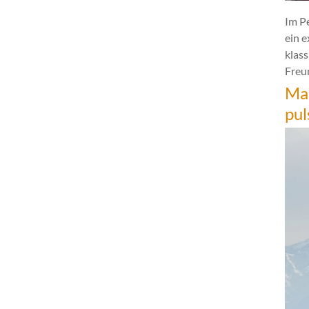
Im P
ein 
klas
Freun
Mar
pul