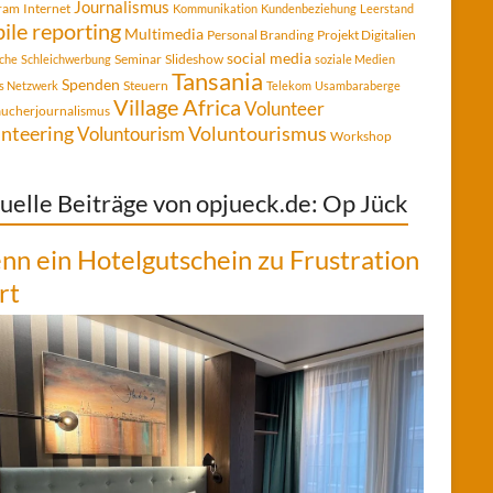
Journalismus
gram
Internet
Kommunikation
Kundenbeziehung
Leerstand
ile reporting
Multimedia
Personal Branding
Projekt Digitalien
social media
Seminar
Slideshow
che
Schleichwerbung
soziale Medien
Tansania
Spenden
Steuern
es Netzwerk
Telekom
Usambaraberge
Village Africa
Volunteer
aucherjournalismus
Voluntourismus
nteering
Voluntourism
Workshop
uelle Beiträge von opjueck.de: Op Jück
n ein Hotelgutschein zu Frustration
rt