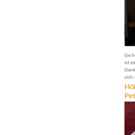
Ein 
ist e
Dank
sich,
Hö
Pe