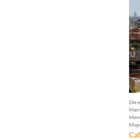
Die e
Marr
Mens
Mope
Caf