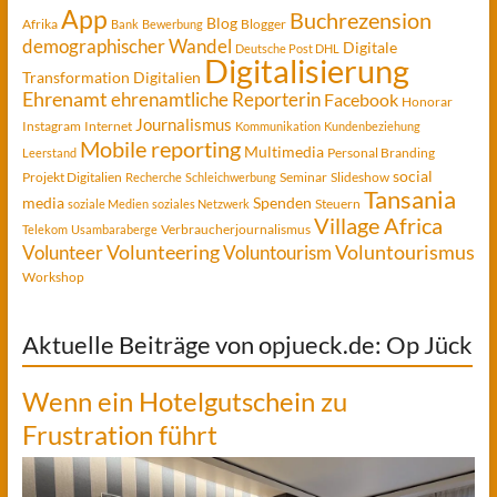
App
Buchrezension
Blog
Afrika
Blogger
Bank
Bewerbung
demographischer Wandel
Digitale
Deutsche Post DHL
Digitalisierung
Transformation
Digitalien
Ehrenamt
ehrenamtliche Reporterin
Facebook
Honorar
Journalismus
Instagram
Internet
Kommunikation
Kundenbeziehung
Mobile reporting
Multimedia
Personal Branding
Leerstand
social
Projekt Digitalien
Seminar
Slideshow
Recherche
Schleichwerbung
Tansania
media
Spenden
Steuern
soziale Medien
soziales Netzwerk
Village Africa
Verbraucherjournalismus
Telekom
Usambaraberge
Voluntourismus
Volunteer
Volunteering
Voluntourism
Workshop
Aktuelle Beiträge von opjueck.de: Op Jück
Wenn ein Hotelgutschein zu
Frustration führt