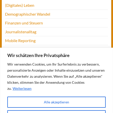
(Digitales) Leben
Demographischer Wandel
Finanzen und Steuern
Journalistenalltag
Mobile Reporting
Projekt Digitalien
Wir schätzen Ihre Privatsphäre
Tansania
Wir verwenden Cookies, um Ihr Surferlebnis zu verbessern,
UofM
personalisierte Anzeigen oder Inhalte einzusetzen und unseren
Verbraucherjournalismus
Datenverkehr zu analysieren. Wenn Sie auf „Alle akzeptieren"
klicken, stimmen Sie der Anwendung von Cookies
Workshops, Konferenzen & Messen
zu.
Weiterlesen
Alle akzeptieren
Copyright © 2026
Bettina Blaß
. Alle Rechte vorbehalten. Theme
Spacious
von
ThemeGrill. Präsentiert von:
WordPress
.