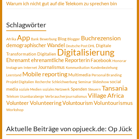
Warum ich nicht gut auf die Telekom zu sprechen bin
Schlagwörter
App
Buchrezension
Blog
Afrika
Blogger
Bank
Bewerbung
demographischer Wandel
Digitale
Deutsche Post DHL
Digitalisierung
Transformation
Digitalien
Ehrenamt
ehrenamtliche Reporterin
Facebook
Honorar
Journalismus
Instagram
Internet
Kommunikation
Kundenbeziehung
Mobile reporting
Multimedia
Personal Branding
Leerstand
social
Projekt Digitalien
Seminar
Slideshow
Recherche
Schleichwerbung
Tansania
media
Spenden
Steuern
soziale Medien
soziales Netzwerk
Village Africa
Verbraucherjournalismus
Telekom
Usambaraberge
Voluntourismus
Volunteer
Volunteering
Voluntourism
Workshop
Aktuelle Beiträge von opjueck.de: Op Jück