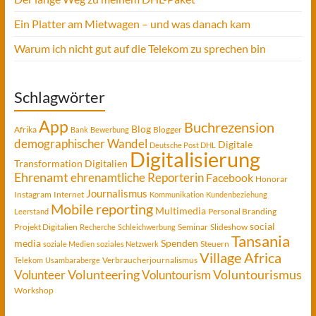
Ein Platter am Mietwagen – und was danach kam
Warum ich nicht gut auf die Telekom zu sprechen bin
Schlagwörter
App
Buchrezension
Blog
Afrika
Blogger
Bank
Bewerbung
demographischer Wandel
Digitale
Deutsche Post DHL
Digitalisierung
Transformation
Digitalien
Ehrenamt
ehrenamtliche Reporterin
Facebook
Honorar
Journalismus
Instagram
Internet
Kommunikation
Kundenbeziehung
Mobile reporting
Multimedia
Personal Branding
Leerstand
social
Projekt Digitalien
Seminar
Slideshow
Recherche
Schleichwerbung
Tansania
media
Spenden
Steuern
soziale Medien
soziales Netzwerk
Village Africa
Verbraucherjournalismus
Telekom
Usambaraberge
Voluntourismus
Volunteer
Volunteering
Voluntourism
Workshop