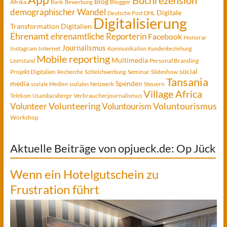
Buchrezension
Blog
Afrika
Blogger
Bank
Bewerbung
demographischer Wandel
Digitale
Deutsche Post DHL
Digitalisierung
Transformation
Digitalien
Ehrenamt
ehrenamtliche Reporterin
Facebook
Honorar
Journalismus
Instagram
Internet
Kommunikation
Kundenbeziehung
Mobile reporting
Multimedia
Personal Branding
Leerstand
social
Projekt Digitalien
Seminar
Slideshow
Recherche
Schleichwerbung
Tansania
media
Spenden
Steuern
soziale Medien
soziales Netzwerk
Village Africa
Verbraucherjournalismus
Telekom
Usambaraberge
Voluntourismus
Volunteer
Volunteering
Voluntourism
Workshop
Aktuelle Beiträge von opjueck.de: Op Jück
Wenn ein Hotelgutschein zu
Frustration führt