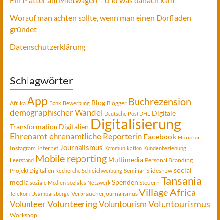
Ein Platter am Mietwagen – und was danach kam
Worauf man achten sollte, wenn man einen Dorfladen
gründet
Datenschutzerklärung
Schlagwörter
App
Buchrezension
Blog
Afrika
Blogger
Bank
Bewerbung
demographischer Wandel
Digitale
Deutsche Post DHL
Digitalisierung
Transformation
Digitalien
Ehrenamt
ehrenamtliche Reporterin
Facebook
Honorar
Journalismus
Instagram
Internet
Kommunikation
Kundenbeziehung
Mobile reporting
Multimedia
Personal Branding
Leerstand
social
Projekt Digitalien
Seminar
Slideshow
Recherche
Schleichwerbung
Tansania
media
Spenden
Steuern
soziale Medien
soziales Netzwerk
Village Africa
Verbraucherjournalismus
Telekom
Usambaraberge
Voluntourismus
Volunteer
Volunteering
Voluntourism
Workshop