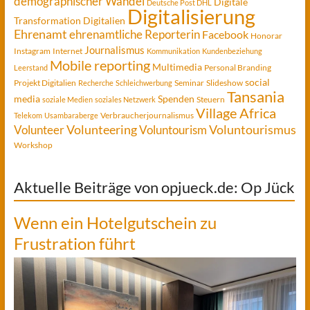
demographischer Wandel
Digitale
Deutsche Post DHL
Digitalisierung
Transformation
Digitalien
Ehrenamt
ehrenamtliche Reporterin
Facebook
Honorar
Journalismus
Instagram
Internet
Kommunikation
Kundenbeziehung
Mobile reporting
Multimedia
Personal Branding
Leerstand
social
Projekt Digitalien
Seminar
Slideshow
Recherche
Schleichwerbung
Tansania
media
Spenden
Steuern
soziale Medien
soziales Netzwerk
Village Africa
Verbraucherjournalismus
Telekom
Usambaraberge
Voluntourismus
Volunteer
Volunteering
Voluntourism
Workshop
Aktuelle Beiträge von opjueck.de: Op Jück
Wenn ein Hotelgutschein zu
Frustration führt