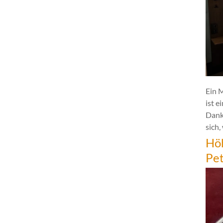
Ein 
ist e
Dank
sich,
Hö
Pe