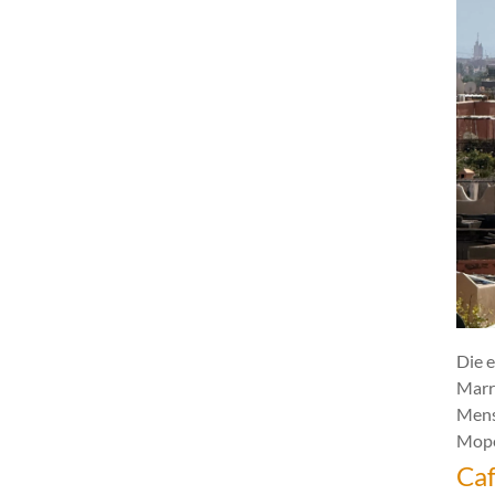
Die e
Marr
Mens
Mope
Caf