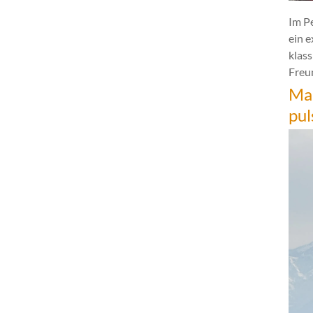
Im P
ein 
klas
Freun
Mar
pul