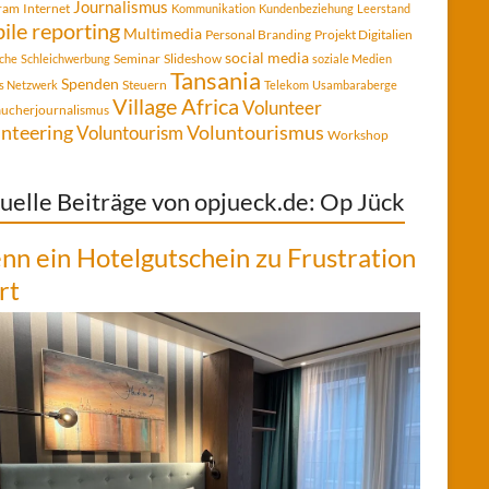
Journalismus
gram
Internet
Kommunikation
Kundenbeziehung
Leerstand
ile reporting
Multimedia
Personal Branding
Projekt Digitalien
social media
Seminar
Slideshow
che
Schleichwerbung
soziale Medien
Tansania
Spenden
Steuern
es Netzwerk
Telekom
Usambaraberge
Village Africa
Volunteer
aucherjournalismus
Voluntourismus
nteering
Voluntourism
Workshop
uelle Beiträge von opjueck.de: Op Jück
n ein Hotelgutschein zu Frustration
rt