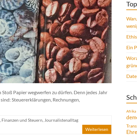
Top
Waru
weni
Ethi
Ein 
Wora
grün
Date
en Stoß Papier wegwerfen zu dürfen. Denn jedes Jahr
Sch
t sind: Steuererklärungen, Rechnungen,
Afrika
demo
,
Finanzen und Steuern
,
Journalistenalltag
Trans
Weiterlesen
Ehr