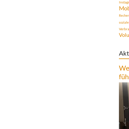
Insta
Mob
Recher
sozial
Verbr
Volu
Akt
Wen
füh