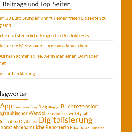
-Beiträge und Top-Seiten
m 33 Euro Stundenlohn für einen freien Dozenten zu
g sind
sche und steuerliche Fragen bei Produkttests
Platter am Mietwagen – und was danach kam
uf man achten sollte, wenn man einen Dorfladen
det
nschutzerklärung
lagwörter
App
Buchrezension
Blog
Blogger
Bank
Bewerbung
graphischer Wandel
Digitale
Deutsche Post DHL
Digitalisierung
formation
Digitalien
enamt
ehrenamtliche Reporterin
Facebook
Honorar