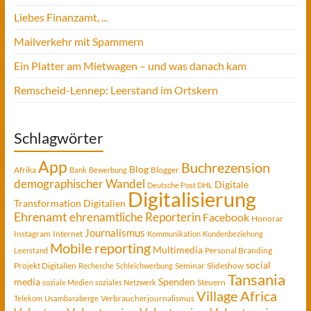
Liebes Finanzamt, ...
Mailverkehr mit Spammern
Ein Platter am Mietwagen – und was danach kam
Remscheid-Lennep: Leerstand im Ortskern
Schlagwörter
App
Buchrezension
Blog
Afrika
Blogger
Bank
Bewerbung
demographischer Wandel
Digitale
Deutsche Post DHL
Digitalisierung
Transformation
Digitalien
Ehrenamt
ehrenamtliche Reporterin
Facebook
Honorar
Journalismus
Instagram
Internet
Kommunikation
Kundenbeziehung
Mobile reporting
Multimedia
Personal Branding
Leerstand
social
Projekt Digitalien
Seminar
Slideshow
Recherche
Schleichwerbung
Tansania
media
Spenden
Steuern
soziale Medien
soziales Netzwerk
Village Africa
Verbraucherjournalismus
Telekom
Usambaraberge