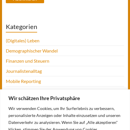
Kategorien
(Digitales) Leben
Demographischer Wandel
Finanzen und Steuern
Journalistenalltag
Mobile Reporting
Projekt Digitalien
Wir schätzen Ihre Privatsphäre
Tansania
Wir verwenden Cookies, um Ihr Surferlebnis zu verbessern,
UofM
personalisierte Anzeigen oder Inhalte einzusetzen und unseren
Verbraucherjournalismus
Datenverkehr zu analysieren. Wenn Sie auf „Alle akzeptieren"
klicken, stimmen Sie der Anwendung von Cookies