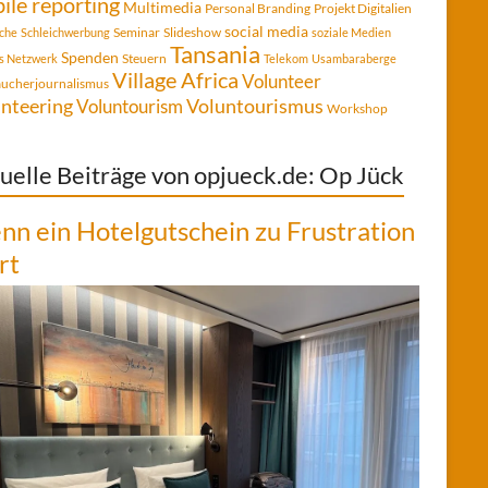
ile reporting
Multimedia
Personal Branding
Projekt Digitalien
social media
Seminar
Slideshow
che
Schleichwerbung
soziale Medien
Tansania
Spenden
Steuern
es Netzwerk
Telekom
Usambaraberge
Village Africa
Volunteer
aucherjournalismus
Voluntourismus
nteering
Voluntourism
Workshop
uelle Beiträge von opjueck.de: Op Jück
n ein Hotelgutschein zu Frustration
rt