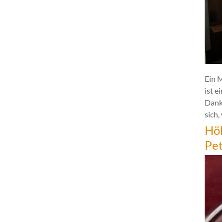
Ein 
ist e
Dank
sich,
Hö
Pe