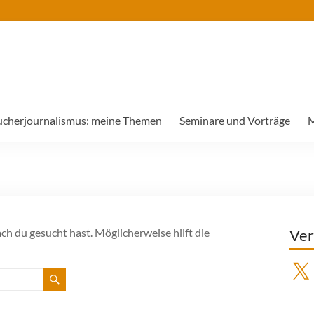
ucherjournalismus: meine Themen
Seminare und Vorträge
M
ach du gesucht hast. Möglicherweise hilft die
Ver
X