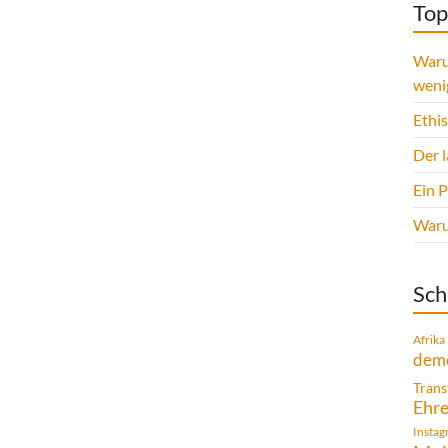
Top
Waru
weni
Ethi
Der 
Ein 
Warum
Sch
Afrika
demo
Trans
Ehr
Insta