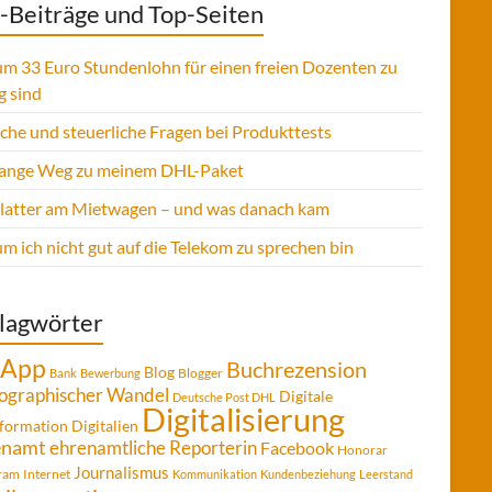
-Beiträge und Top-Seiten
m 33 Euro Stundenlohn für einen freien Dozenten zu
g sind
sche und steuerliche Fragen bei Produkttests
lange Weg zu meinem DHL-Paket
Platter am Mietwagen – und was danach kam
 ich nicht gut auf die Telekom zu sprechen bin
lagwörter
App
Buchrezension
Blog
Blogger
Bank
Bewerbung
graphischer Wandel
Digitale
Deutsche Post DHL
Digitalisierung
formation
Digitalien
enamt
ehrenamtliche Reporterin
Facebook
Honorar
Journalismus
gram
Internet
Kommunikation
Kundenbeziehung
Leerstand