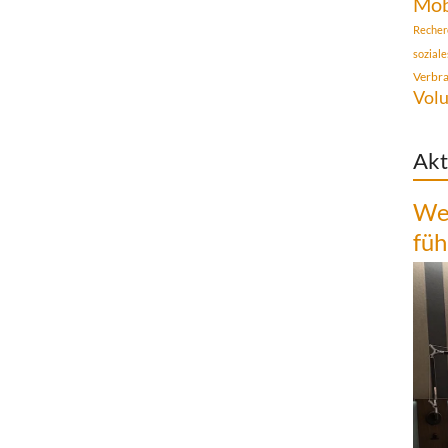
Mob
Recher
sozial
Verbr
Volu
Akt
Wen
füh