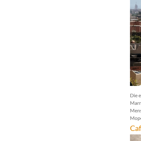
Die e
Marr
Mens
Mope
Caf