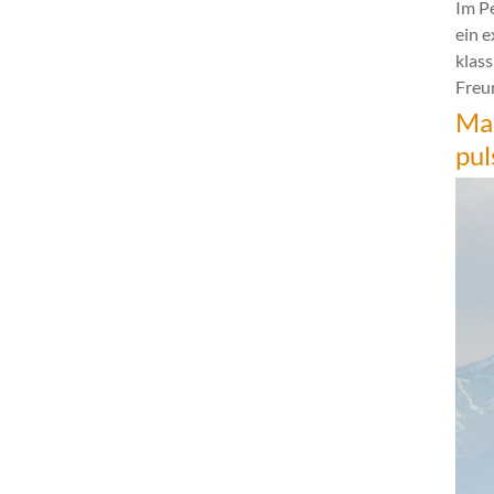
Im P
ein 
klas
Freun
Mar
pul