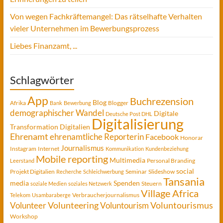
Von wegen Fachkräftemangel: Das rätselhafte Verhalten
vieler Unternehmen im Bewerbungsprozess
Liebes Finanzamt, ...
Schlagwörter
App
Buchrezension
Blog
Afrika
Blogger
Bank
Bewerbung
demographischer Wandel
Digitale
Deutsche Post DHL
Digitalisierung
Transformation
Digitalien
Ehrenamt
ehrenamtliche Reporterin
Facebook
Honorar
Journalismus
Instagram
Internet
Kommunikation
Kundenbeziehung
Mobile reporting
Multimedia
Personal Branding
Leerstand
social
Projekt Digitalien
Seminar
Slideshow
Recherche
Schleichwerbung
Tansania
media
Spenden
Steuern
soziale Medien
soziales Netzwerk
Village Africa
Verbraucherjournalismus
Telekom
Usambaraberge
Voluntourismus
Volunteer
Volunteering
Voluntourism
Workshop