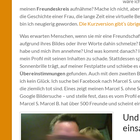
wäre ich
meinen
Freundeskreis
aufnähme? Mache ich nicht, aber i
die Geschichte einer Frau, die lange Zeit eine virtuelle
bin ich neugierig geworden.
Die Kurzversion gibt’s übri
Was erwarten Menschen, wenn sie mir eine Freundschaft
aufgrund ihres Bildes oder ihrer Worte dahin schmelze? 
habe und mich ihm annehme? Und was kommt danach? Ich
mein Profil mit seinen Inhalten zu schade. Stattdessen sp
Sonnenbrille trägt, auf meiner Festplatte und schiebe es
Übereinstimmungen
gefunden. Auch mit dem zweiten Bi
ich kein Glück. Ich suche bei Facebook nach Marcel S. u
die ziemlich tot sind. Eines zeigt meinen Marcel S. ohne 
Google Bildersuche – und stelle fest, dass es vom Profil
Marcel S. Marcel B. hat über 500 Freunde und scheint e
Und 
ein