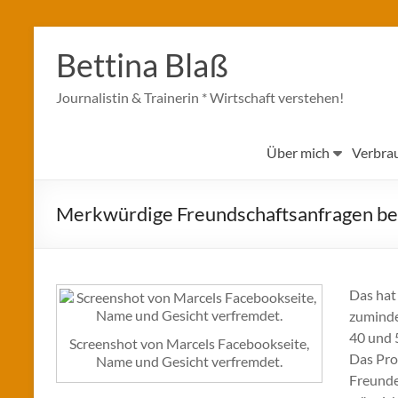
Zum
Inhalt
Bettina Blaß
springen
Journalistin & Trainerin * Wirtschaft verstehen!
Über mich
Verbra
Merkwürdige Freundschaftsanfragen be
Das hat
zuminde
40 und 
Screenshot von Marcels Facebookseite,
Das Prof
Name und Gesicht verfremdet.
Freunde,