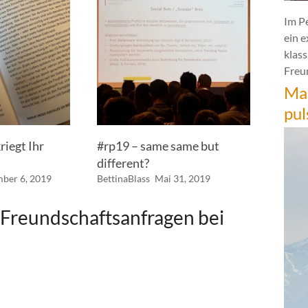
Im P
ein 
klas
Freun
Mar
pul
riegt Ihr
#rp19 – same same but
different?
ber 6, 2019
BettinaBlass
Mai 31, 2019
Freundschaftsanfragen bei