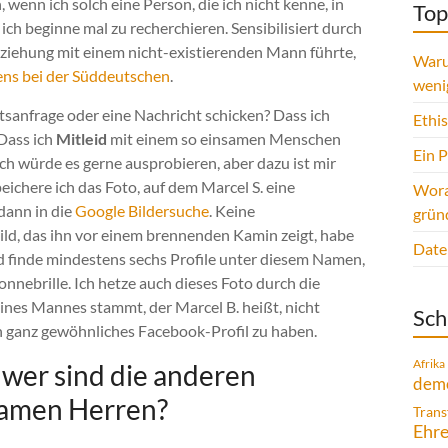
, wenn ich solch eine Person, die ich nicht kenne, in
Top
ch beginne mal zu recherchieren. Sensibilisiert durch
 Beziehung mit einem nicht-existierenden Mann führte,
Waru
gens bei der Süddeutschen
.
weni
sanfrage oder eine Nachricht schicken? Dass ich
Ethi
Dass ich
Mitleid
mit einem so einsamen Menschen
Ein 
 würde es gerne ausprobieren, aber dazu ist mir
eichere ich das Foto, auf dem Marcel S. eine
Wora
 dann in die
Google Bildersuche
. Keine
grün
ld, das ihn vor einem brennenden Kamin zeigt, habe
Date
nd finde mindestens sechs Profile unter diesem Namen,
Sonnebrille. Ich hetze auch dieses Foto durch die
 eines Mannes stammt, der Marcel B. heißt, nicht
Sch
in ganz gewöhnliches Facebook-Profil zu haben.
Afrika
wer sind die anderen
demo
samen Herren?
Trans
Ehr