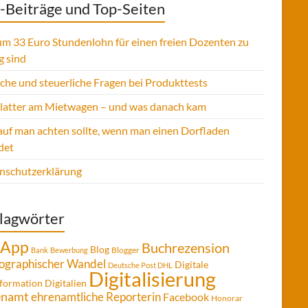
-Beiträge und Top-Seiten
m 33 Euro Stundenlohn für einen freien Dozenten zu
g sind
sche und steuerliche Fragen bei Produkttests
Platter am Mietwagen – und was danach kam
uf man achten sollte, wenn man einen Dorfladen
det
nschutzerklärung
lagwörter
App
Buchrezension
Blog
Blogger
Bank
Bewerbung
graphischer Wandel
Digitale
Deutsche Post DHL
Digitalisierung
formation
Digitalien
enamt
ehrenamtliche Reporterin
Facebook
Honorar