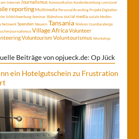
Journalismus
gram
Internet
Kommunikation
Kundenbeziehung
Leerstand
ile reporting
Multimedia
Personal Branding
Projekt Digitalien
social media
Seminar
Slideshow
che
Schleichwerbung
soziale Medien
Tansania
Spenden
Steuern
es Netzwerk
Telekom
Usambaraberge
Village Africa
Volunteer
aucherjournalismus
Voluntourismus
nteering
Voluntourism
Workshop
uelle Beiträge von opjueck.de: Op Jück
n ein Hotelgutschein zu Frustration
rt