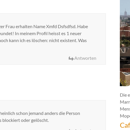
zer Frau erhalten Name Xmfd Dsfsdfsd. Habe
eundet! In meinem Profil heisst es 1 neuer
noch kann ich es löschen: nicht existent. Was
Antworten
Die e
Marr
Mens
cheinlich schon jemand anders die Person
Mope
 blockiert oder gelöscht.
Caf