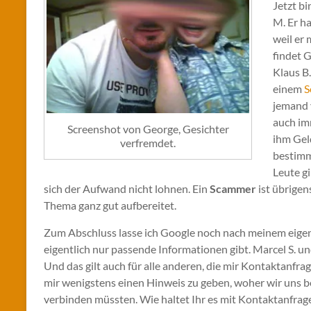
Jetzt bi
M. Er ha
weil er 
findet 
Klaus B.
einem
S
jemand 
auch im
Screenshot von George, Gesichter
ihm Gel
verfremdet.
bestimmt
Leute g
sich der Aufwand nicht lohnen. Ein
Scammer
ist übrigen
Thema ganz gut aufbereitet.
Zum Abschluss lasse ich Google noch nach meinem eigene
eigentlich nur passende Informationen gibt. Marcel S. 
Und das gilt auch für alle anderen, die mir Kontaktanf
mir wenigstens einen Hinweis zu geben, woher wir uns 
verbinden müssten. Wie haltet Ihr es mit Kontaktanfrage