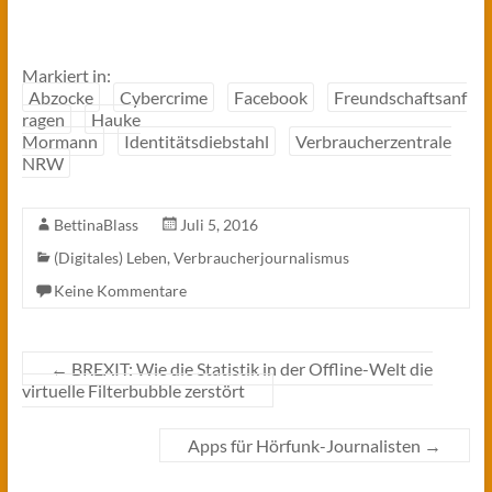
Markiert in:
Abzocke
Cybercrime
Facebook
Freundschaftsanf
ragen
Hauke
Mormann
Identitätsdiebstahl
Verbraucherzentrale
NRW
BettinaBlass
Juli 5, 2016
(Digitales) Leben
,
Verbraucherjournalismus
Keine Kommentare
←
BREXIT: Wie die Statistik in der Offline-Welt die
virtuelle Filterbubble zerstört
Apps für Hörfunk-Journalisten
→