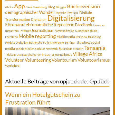
App
Buchrezension
Blog
Afrika
Blogger
Bank
Bewerbung
demographischer Wandel
Digitale
Deutsche Post DHL
Digitalisierung
Transformation
Digitalien
Ehrenamt
ehrenamtliche Reporterin
Facebook
Honorar
Journalismus
Instagram
Internet
Kommunikation
Kundenbeziehung
Mobile reporting
Multimedia
Personal Branding
Leerstand
social
Projekt Digitalien
Seminar
Slideshow
Recherche
Schleichwerbung
Tansania
media
Spenden
Steuern
soziale Medien
soziales Netzwerk
Village Africa
Verbraucherjournalismus
Telekom
Usambaraberge
Voluntourismus
Volunteer
Volunteering
Voluntourism
Workshop
Aktuelle Beiträge von opjueck.de: Op Jück
Wenn ein Hotelgutschein zu
Frustration führt