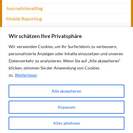
Journalistenalltag
Mobile Reporting
Projekt Digitalien
Wir schätzen Ihre Privatsphäre
Tansania
Wir verwenden Cookies, um Ihr Surferlebnis zu verbessern,
UofM
personalisierte Anzeigen oder Inhalte einzusetzen und unseren
Verbraucherjournalismus
Datenverkehr zu analysieren. Wenn Sie auf „Alle akzeptieren"
klicken, stimmen Sie der Anwendung von Cookies
Workshops, Konferenzen & Messen
zu.
Weiterlesen
Alle akzeptieren
Copyright © 2026
Bettina Blaß
. Alle Rechte vorbehalten. Theme
Spacious
von
ThemeGrill. Präsentiert von:
WordPress
.
Anpassen
Über mich
Meine Bücher
Meine Projekte
Verbraucherjournalismus:
meine Themen
Seminare und Vorträge
Meine Referenzen
Blogs
Fit für
Journalismus
Reiseblog: Op jück
Impressum/Kontakt
Alles ablehnen
Datenschutzerklärung
AGB