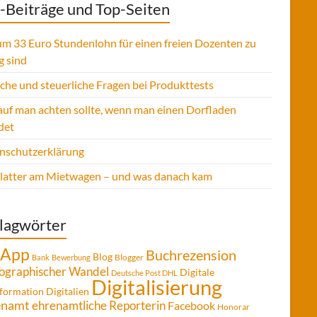
-Beiträge und Top-Seiten
m 33 Euro Stundenlohn für einen freien Dozenten zu
g sind
sche und steuerliche Fragen bei Produkttests
uf man achten sollte, wenn man einen Dorfladen
det
nschutzerklärung
Platter am Mietwagen – und was danach kam
lagwörter
App
Buchrezension
Blog
Blogger
Bank
Bewerbung
graphischer Wandel
Digitale
Deutsche Post DHL
Digitalisierung
formation
Digitalien
enamt
ehrenamtliche Reporterin
Facebook
Honorar