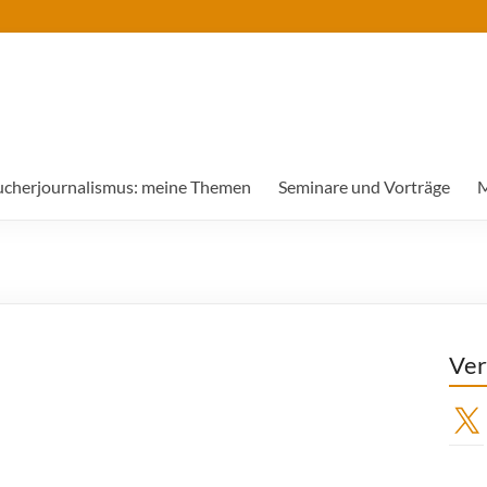
ucherjournalismus: meine Themen
Seminare und Vorträge
M
Ver
X