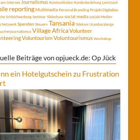
Journalismus
gram
Internet
Kommunikation
Kundenbeziehung
Leerstand
ile reporting
Multimedia
Personal Branding
Projekt Digitalien
social media
Seminar
Slideshow
che
Schleichwerbung
soziale Medien
Tansania
Spenden
Steuern
es Netzwerk
Telekom
Usambaraberge
Village Africa
Volunteer
aucherjournalismus
Voluntourismus
nteering
Voluntourism
Workshop
uelle Beiträge von opjueck.de: Op Jück
n ein Hotelgutschein zu Frustration
rt