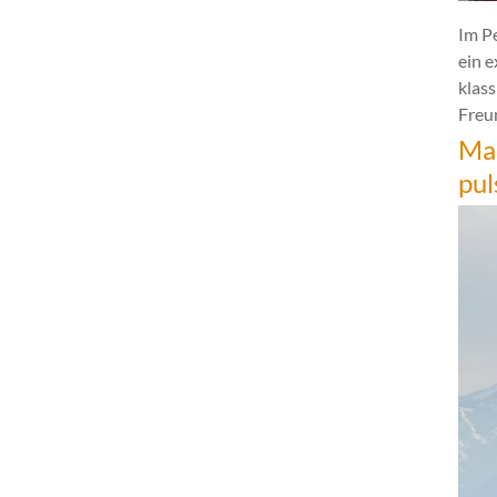
Im P
ein 
klas
Freun
Mar
pul