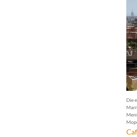
Die e
Marr
Mens
Mope
Caf