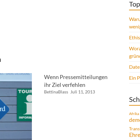
Top
Waru
weni
Ethi
Wora
grün
n
Date
Wenn Pressemitteilungen
Ein 
ihr Ziel verfehlen
BettinaBlass
Juli 11, 2013
Sch
Afrika
demo
Trans
Ehr