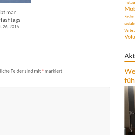
Insta
Mob
ebt man
Recher
Hashtags
sozial
t 26, 2015
Verbr
Volu
Akt
Wen
liche Felder sind mit
*
markiert
füh