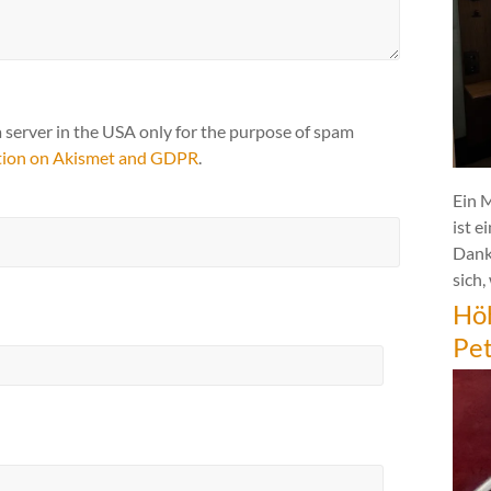
a server in the USA only for the purpose of spam
tion on Akismet and GDPR
.
Ein 
ist e
Dank
sich,
Hö
Pe