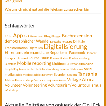
wenig sind
Warum ich nicht gut auf die Telekom zu sprechen bin
Schlagwörter
App
Buchrezension
Blog
Afrika
Blogger
Bank
Bewerbung
demographischer Wandel
Digitale
Deutsche Post DHL
Digitalisierung
Transformation
Digitalien
Ehrenamt
ehrenamtliche Reporterin
Facebook
Honorar
Journalismus
Instagram
Internet
Kommunikation
Kundenbeziehung
Mobile reporting
Multimedia
Personal Branding
Leerstand
social
Projekt Digitalien
Seminar
Slideshow
Recherche
Schleichwerbung
Tansania
media
Spenden
Steuern
soziale Medien
soziales Netzwerk
Village Africa
Verbraucherjournalismus
Telekom
Usambaraberge
Voluntourismus
Volunteer
Volunteering
Voluntourism
Workshop
Aktuelle Beiträge von opjueck.de: Op Jück