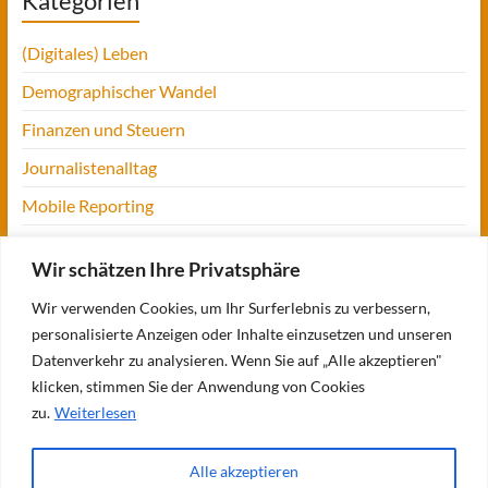
Kategorien
(Digitales) Leben
Demographischer Wandel
Finanzen und Steuern
Journalistenalltag
Mobile Reporting
Projekt Digitalien
Wir schätzen Ihre Privatsphäre
Tansania
Wir verwenden Cookies, um Ihr Surferlebnis zu verbessern,
UofM
personalisierte Anzeigen oder Inhalte einzusetzen und unseren
Verbraucherjournalismus
Datenverkehr zu analysieren. Wenn Sie auf „Alle akzeptieren"
klicken, stimmen Sie der Anwendung von Cookies
Workshops, Konferenzen & Messen
zu.
Weiterlesen
Alle akzeptieren
Copyright © 2026
Bettina Blaß
. Alle Rechte vorbehalten. Theme
Spacious
von