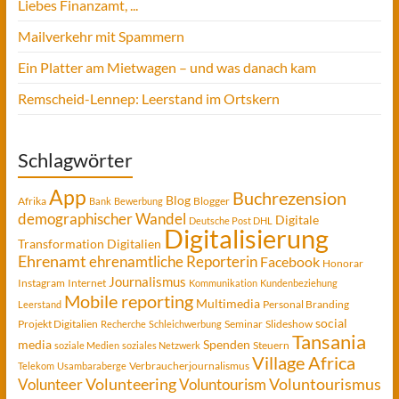
Liebes Finanzamt, ...
Mailverkehr mit Spammern
Ein Platter am Mietwagen – und was danach kam
Remscheid-Lennep: Leerstand im Ortskern
Schlagwörter
App
Buchrezension
Blog
Afrika
Blogger
Bank
Bewerbung
demographischer Wandel
Digitale
Deutsche Post DHL
Digitalisierung
Transformation
Digitalien
Ehrenamt
ehrenamtliche Reporterin
Facebook
Honorar
Journalismus
Instagram
Internet
Kommunikation
Kundenbeziehung
Mobile reporting
Multimedia
Personal Branding
Leerstand
social
Projekt Digitalien
Seminar
Slideshow
Recherche
Schleichwerbung
Tansania
media
Spenden
Steuern
soziale Medien
soziales Netzwerk
Village Africa
Verbraucherjournalismus
Telekom
Usambaraberge
Voluntourismus
Volunteer
Volunteering
Voluntourism