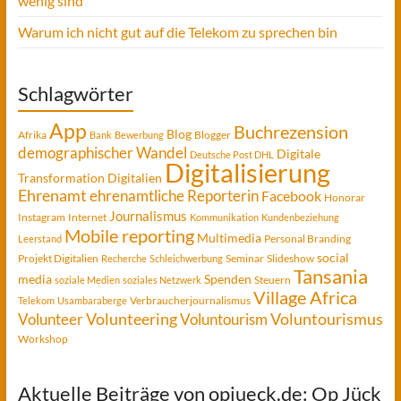
wenig sind
Warum ich nicht gut auf die Telekom zu sprechen bin
Schlagwörter
App
Buchrezension
Blog
Afrika
Blogger
Bank
Bewerbung
demographischer Wandel
Digitale
Deutsche Post DHL
Digitalisierung
Transformation
Digitalien
Ehrenamt
ehrenamtliche Reporterin
Facebook
Honorar
Journalismus
Instagram
Internet
Kommunikation
Kundenbeziehung
Mobile reporting
Multimedia
Personal Branding
Leerstand
social
Projekt Digitalien
Seminar
Slideshow
Recherche
Schleichwerbung
Tansania
media
Spenden
Steuern
soziale Medien
soziales Netzwerk
Village Africa
Verbraucherjournalismus
Telekom
Usambaraberge
Voluntourismus
Volunteer
Volunteering
Voluntourism
Workshop
Aktuelle Beiträge von opjueck.de: Op Jück