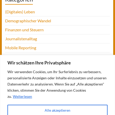
(Digitales) Leben
Demographischer Wandel
Finanzen und Steuern
Journalistenalltag
Mobile Reporting
Projekt Digitalien
Wir schätzen Ihre Privatsphäre
Tansania
Wir verwenden Cookies, um Ihr Surferlebnis zu verbessern,
UofM
personalisierte Anzeigen oder Inhalte einzusetzen und unseren
Verbraucherjournalismus
Datenverkehr zu analysieren. Wenn Sie auf „Alle akzeptieren"
klicken, stimmen Sie der Anwendung von Cookies
Workshops, Konferenzen & Messen
zu.
Weiterlesen
Alle akzeptieren
Copyright © 2026
Bettina Blaß
. Alle Rechte vorbehalten. Theme
Spacious
von