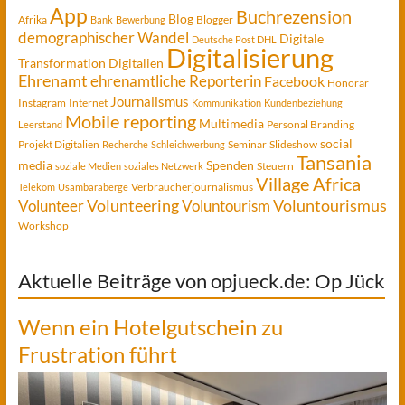
App
Buchrezension
Blog
Afrika
Blogger
Bank
Bewerbung
demographischer Wandel
Digitale
Deutsche Post DHL
Digitalisierung
Transformation
Digitalien
Ehrenamt
ehrenamtliche Reporterin
Facebook
Honorar
Journalismus
Instagram
Internet
Kommunikation
Kundenbeziehung
Mobile reporting
Multimedia
Personal Branding
Leerstand
social
Projekt Digitalien
Seminar
Slideshow
Recherche
Schleichwerbung
Tansania
media
Spenden
Steuern
soziale Medien
soziales Netzwerk
Village Africa
Verbraucherjournalismus
Telekom
Usambaraberge
Voluntourismus
Volunteer
Volunteering
Voluntourism
Workshop
Aktuelle Beiträge von opjueck.de: Op Jück
Wenn ein Hotelgutschein zu
Frustration führt