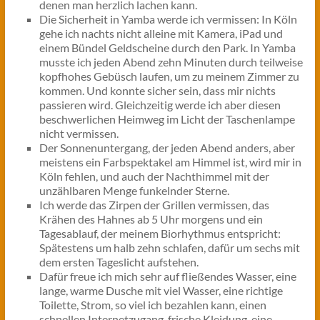
denen man herzlich lachen kann.
Die Sicherheit in Yamba werde ich vermissen: In Köln
gehe ich nachts nicht alleine mit Kamera, iPad und
einem Bündel Geldscheine durch den Park. In Yamba
musste ich jeden Abend zehn Minuten durch teilweise
kopfhohes Gebüsch laufen, um zu meinem Zimmer zu
kommen. Und konnte sicher sein, dass mir nichts
passieren wird. Gleichzeitig werde ich aber diesen
beschwerlichen Heimweg im Licht der Taschenlampe
nicht vermissen.
Der Sonnenuntergang, der jeden Abend anders, aber
meistens ein Farbspektakel am Himmel ist, wird mir in
Köln fehlen, und auch der Nachthimmel mit der
unzählbaren Menge funkelnder Sterne.
Ich werde das Zirpen der Grillen vermissen, das
Krähen des Hahnes ab 5 Uhr morgens und ein
Tagesablauf, der meinem Biorhythmus entspricht:
Spätestens um halb zehn schlafen, dafür um sechs mit
dem ersten Tageslicht aufstehen.
Dafür freue ich mich sehr auf fließendes Wasser, eine
lange, warme Dusche mit viel Wasser, eine richtige
Toilette, Strom, so viel ich bezahlen kann, einen
schnellen Internetzugang, frische Kleidung, eine