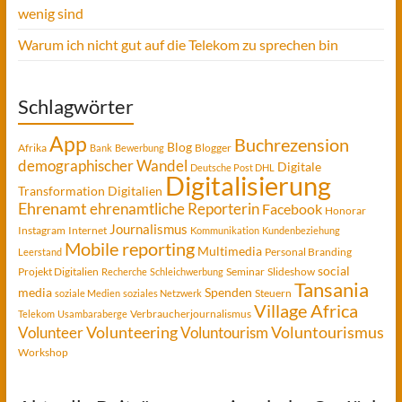
wenig sind
Warum ich nicht gut auf die Telekom zu sprechen bin
Schlagwörter
App
Buchrezension
Blog
Afrika
Blogger
Bank
Bewerbung
demographischer Wandel
Digitale
Deutsche Post DHL
Digitalisierung
Transformation
Digitalien
Ehrenamt
ehrenamtliche Reporterin
Facebook
Honorar
Journalismus
Instagram
Internet
Kommunikation
Kundenbeziehung
Mobile reporting
Multimedia
Personal Branding
Leerstand
social
Projekt Digitalien
Seminar
Slideshow
Recherche
Schleichwerbung
Tansania
media
Spenden
Steuern
soziale Medien
soziales Netzwerk
Village Africa
Verbraucherjournalismus
Telekom
Usambaraberge
Voluntourismus
Volunteer
Volunteering
Voluntourism
Workshop