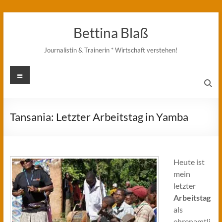
Zum
Inhalt
Bettina Blaß
springen
Journalistin & Trainerin * Wirtschaft verstehen!
Menü
Tansania: Letzter Arbeitstag in Yamba
Heute ist
mein
letzter
Arbeitstag
als
ehrenamtli