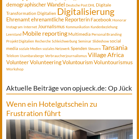
demographischer Wandel
Digitale
Deutsche Post DHL
Digitalisierung
Transformation
Digitalien
Ehrenamt
ehrenamtliche Reporterin
Facebook
Honorar
Journalismus
Instagram
Internet
Kommunikation
Kundenbeziehung
Mobile reporting
Multimedia
Personal Branding
Leerstand
social
Projekt Digitalien
Seminar
Slideshow
Recherche
Schleichwerbung
Tansania
media
Spenden
Steuern
soziale Medien
soziales Netzwerk
Village Africa
Verbraucherjournalismus
Telekom
Usambaraberge
Voluntourismus
Volunteer
Volunteering
Voluntourism
Workshop
Aktuelle Beiträge von opjueck.de: Op Jück
Wenn ein Hotelgutschein zu
Frustration führt