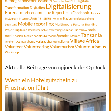
demographischer Wandel
Digitale
Deutsche Post DHL
Digitalisierung
Transformation
Digitalien
Ehrenamt
ehrenamtliche Reporterin
Facebook
Honorar
Journalismus
Instagram
Internet
Kommunikation
Kundenbeziehung
Mobile reporting
Multimedia
Personal Branding
Leerstand
social
Projekt Digitalien
Seminar
Slideshow
Recherche
Schleichwerbung
Tansania
media
Spenden
Steuern
soziale Medien
soziales Netzwerk
Village Africa
Verbraucherjournalismus
Telekom
Usambaraberge
Voluntourismus
Volunteer
Volunteering
Voluntourism
Workshop
Aktuelle Beiträge von opjueck.de: Op Jück
Wenn ein Hotelgutschein zu
Frustration führt