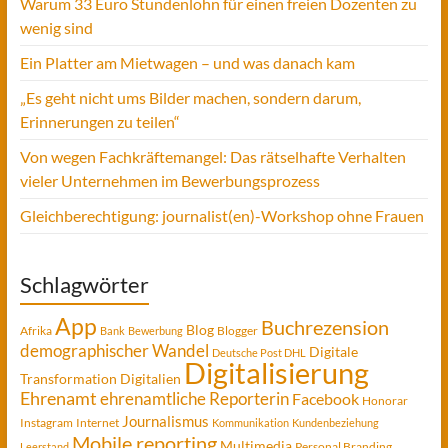
Warum 33 Euro Stundenlohn für einen freien Dozenten zu
wenig sind
Ein Platter am Mietwagen – und was danach kam
„Es geht nicht ums Bilder machen, sondern darum,
Erinnerungen zu teilen“
Von wegen Fachkräftemangel: Das rätselhafte Verhalten
vieler Unternehmen im Bewerbungsprozess
Gleichberechtigung: journalist(en)-Workshop ohne Frauen
Schlagwörter
App
Buchrezension
Blog
Afrika
Blogger
Bank
Bewerbung
demographischer Wandel
Digitale
Deutsche Post DHL
Digitalisierung
Transformation
Digitalien
Ehrenamt
ehrenamtliche Reporterin
Facebook
Honorar
Journalismus
Instagram
Internet
Kommunikation
Kundenbeziehung
Mobile reporting
Multimedia
Personal Branding
Leerstand