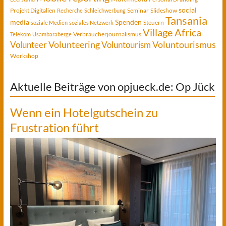
social
Projekt Digitalien
Seminar
Slideshow
Recherche
Schleichwerbung
Tansania
media
Spenden
Steuern
soziale Medien
soziales Netzwerk
Village Africa
Verbraucherjournalismus
Telekom
Usambaraberge
Voluntourismus
Volunteer
Volunteering
Voluntourism
Workshop
Aktuelle Beiträge von opjueck.de: Op Jück
Wenn ein Hotelgutschein zu
Frustration führt