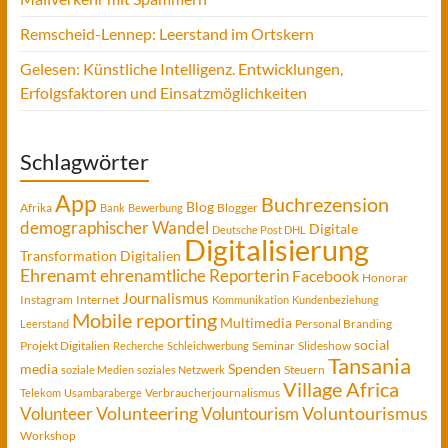
Remscheid-Lennep: Leerstand im Ortskern
Gelesen: Künstliche Intelligenz. Entwicklungen,
Erfolgsfaktoren und Einsatzmöglichkeiten
Schlagwörter
App
Buchrezension
Blog
Afrika
Blogger
Bank
Bewerbung
demographischer Wandel
Digitale
Deutsche Post DHL
Digitalisierung
Transformation
Digitalien
Ehrenamt
ehrenamtliche Reporterin
Facebook
Honorar
Journalismus
Instagram
Internet
Kommunikation
Kundenbeziehung
Mobile reporting
Multimedia
Personal Branding
Leerstand
social
Projekt Digitalien
Seminar
Slideshow
Recherche
Schleichwerbung
Tansania
media
Spenden
Steuern
soziale Medien
soziales Netzwerk
Village Africa
Verbraucherjournalismus
Telekom
Usambaraberge
Voluntourismus
Volunteer
Volunteering
Voluntourism
Workshop