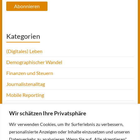
Abonnieren
Kategorien
(Digitales) Leben
Demographischer Wandel
Finanzen und Steuern
Journalistenalltag
Mobile Reporting
Projekt Digitalien
Wir schätzen Ihre Privatsphäre
Tansania
Wir verwenden Cookies, um Ihr Surferlebnis zu verbessern,
UofM
personalisierte Anzeigen oder Inhalte einzusetzen und unseren
Verbraucherjournalismus
Datenverkehr zu analysieren. Wenn Sie auf „Alle akzeptieren"