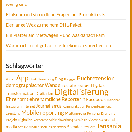
wenig sind
Ethische und steuerliche Fragen bei Produkttests
Der lange Weg zu meinem DHL-Paket
Ein Platter am Mietwagen – und was danach kam
Warum ich nicht gut auf die Telekom zu sprechen bin
Schlagwörter
App
Buchrezension
Blog
Afrika
Blogger
Bank
Bewerbung
demographischer Wandel
Digitale
Deutsche Post DHL
Digitalisierung
Transformation
Digitalien
Ehrenamt
ehrenamtliche Reporterin
Facebook
Honorar
Journalismus
Instagram
Internet
Kommunikation
Kundenbeziehung
Mobile reporting
Multimedia
Personal Branding
Leerstand
social
Projekt Digitalien
Seminar
Slideshow
Recherche
Schleichwerbung
Tansania
media
Spenden
Steuern
soziale Medien
soziales Netzwerk