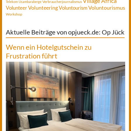
Village Africa
Verbraucherjournalismus
Telekom
Usambaraberge
Voluntourismus
Volunteer
Volunteering
Voluntourism
Workshop
Aktuelle Beiträge von opjueck.de: Op Jück
Wenn ein Hotelgutschein zu
Frustration führt