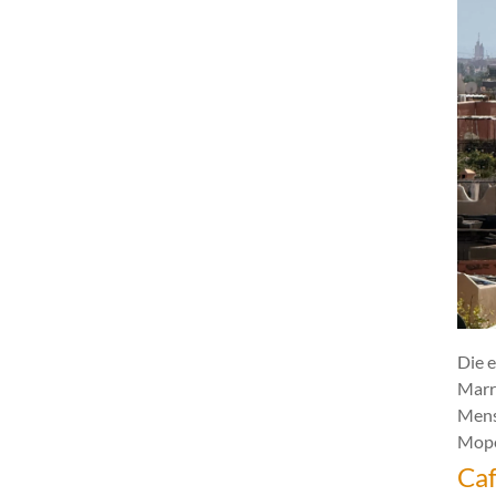
Die e
Marr
Mens
Mope
Caf