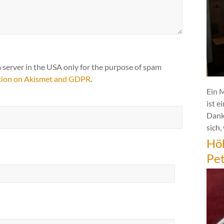
a server in the USA only for the purpose of spam
tion on Akismet and GDPR
.
Ein 
ist e
Dank
sich,
Hö
Pe