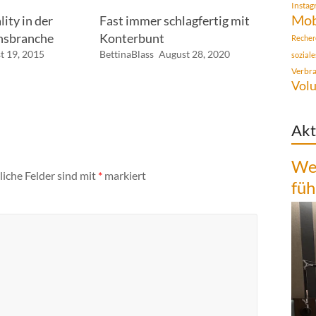
Insta
Mob
ity in der
Fast immer schlagfertig mit
nsbranche
Konterbunt
Recher
t 19, 2015
BettinaBlass
August 28, 2020
sozial
Verbr
Volu
Akt
Wen
liche Felder sind mit
*
markiert
füh