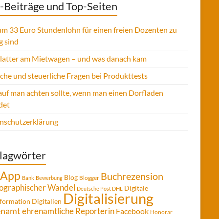
-Beiträge und Top-Seiten
m 33 Euro Stundenlohn für einen freien Dozenten zu
g sind
Platter am Mietwagen – und was danach kam
sche und steuerliche Fragen bei Produkttests
uf man achten sollte, wenn man einen Dorfladen
det
nschutzerklärung
lagwörter
App
Buchrezension
Blog
Blogger
Bank
Bewerbung
graphischer Wandel
Digitale
Deutsche Post DHL
Digitalisierung
formation
Digitalien
enamt
ehrenamtliche Reporterin
Facebook
Honorar