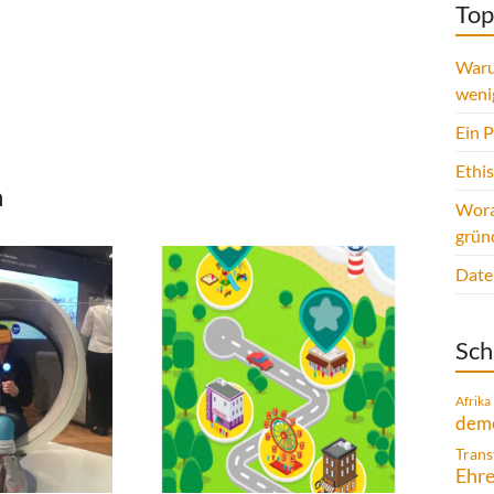
Top
Waru
weni
Ein 
Ethi
n
Wora
grün
Date
Sch
Afrika
demo
Trans
Ehr