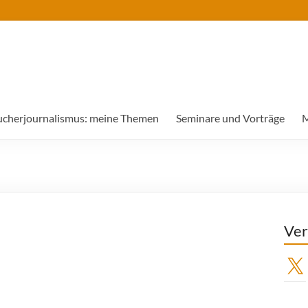
ucherjournalismus: meine Themen
Seminare und Vorträge
M
Ver
X