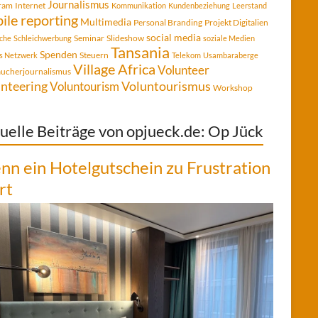
Journalismus
gram
Internet
Kommunikation
Kundenbeziehung
Leerstand
ile reporting
Multimedia
Personal Branding
Projekt Digitalien
social media
Seminar
Slideshow
che
Schleichwerbung
soziale Medien
Tansania
Spenden
Steuern
es Netzwerk
Telekom
Usambaraberge
Village Africa
Volunteer
aucherjournalismus
Voluntourismus
nteering
Voluntourism
Workshop
uelle Beiträge von opjueck.de: Op Jück
n ein Hotelgutschein zu Frustration
rt