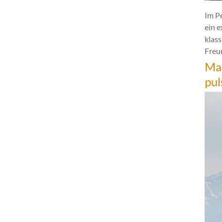
Im P
ein 
klas
Freun
Mar
pul