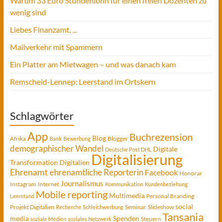
Warum 33 Euro Stundenlohn für einen freien Dozenten zu
wenig sind
Liebes Finanzamt, ...
Mailverkehr mit Spammern
Ein Platter am Mietwagen – und was danach kam
Remscheid-Lennep: Leerstand im Ortskern
Schlagwörter
App
Buchrezension
Blog
Afrika
Blogger
Bank
Bewerbung
demographischer Wandel
Digitale
Deutsche Post DHL
Digitalisierung
Transformation
Digitalien
Ehrenamt
ehrenamtliche Reporterin
Facebook
Honorar
Journalismus
Instagram
Internet
Kommunikation
Kundenbeziehung
Mobile reporting
Multimedia
Personal Branding
Leerstand
social
Projekt Digitalien
Seminar
Slideshow
Recherche
Schleichwerbung
Tansania
media
Spenden
Steuern
soziale Medien
soziales Netzwerk