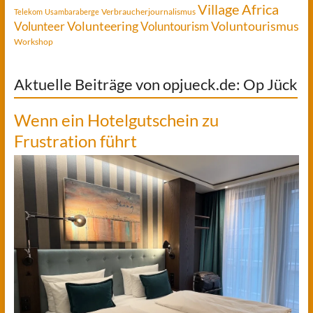
Village Africa
Verbraucherjournalismus
Telekom
Usambaraberge
Voluntourismus
Volunteer
Volunteering
Voluntourism
Workshop
Aktuelle Beiträge von opjueck.de: Op Jück
Wenn ein Hotelgutschein zu
Frustration führt