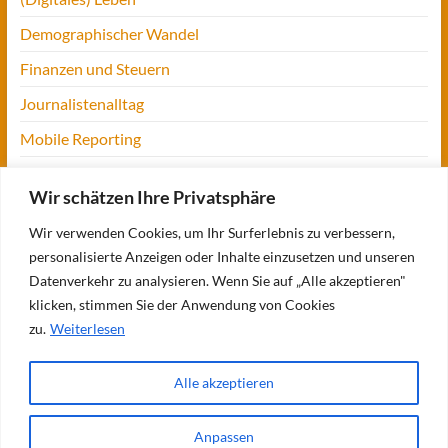
Demographischer Wandel
Finanzen und Steuern
Journalistenalltag
Mobile Reporting
Projekt Digitalien
Wir schätzen Ihre Privatsphäre
Tansania
Wir verwenden Cookies, um Ihr Surferlebnis zu verbessern,
UofM
personalisierte Anzeigen oder Inhalte einzusetzen und unseren
Verbraucherjournalismus
Datenverkehr zu analysieren. Wenn Sie auf „Alle akzeptieren"
klicken, stimmen Sie der Anwendung von Cookies
Workshops, Konferenzen & Messen
zu.
Weiterlesen
Alle akzeptieren
Copyright © 2026
Bettina Blaß
. Alle Rechte vorbehalten. Theme
Spacious
von
ThemeGrill. Präsentiert von:
WordPress
.
Anpassen
Über mich
Meine Bücher
Meine Projekte
Verbraucherjournalismus: