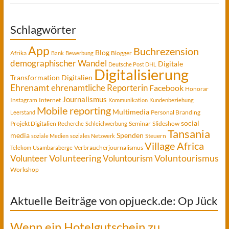
Schlagwörter
App
Buchrezension
Blog
Afrika
Blogger
Bank
Bewerbung
demographischer Wandel
Digitale
Deutsche Post DHL
Digitalisierung
Transformation
Digitalien
Ehrenamt
ehrenamtliche Reporterin
Facebook
Honorar
Journalismus
Instagram
Internet
Kommunikation
Kundenbeziehung
Mobile reporting
Multimedia
Personal Branding
Leerstand
social
Projekt Digitalien
Seminar
Slideshow
Recherche
Schleichwerbung
Tansania
media
Spenden
Steuern
soziale Medien
soziales Netzwerk
Village Africa
Verbraucherjournalismus
Telekom
Usambaraberge
Voluntourismus
Volunteer
Volunteering
Voluntourism
Workshop
Aktuelle Beiträge von opjueck.de: Op Jück
Wenn ein Hotelgutschein zu