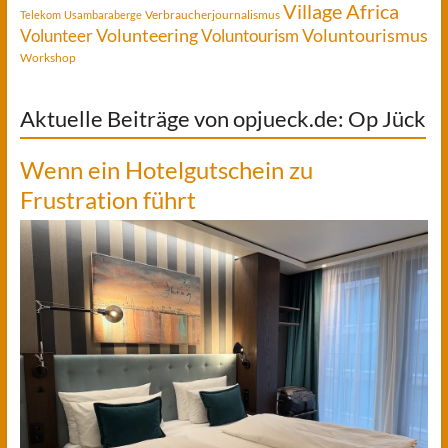
Village Africa
Verbraucherjournalismus
Telekom
Usambaraberge
Voluntourismus
Volunteer
Volunteering
Voluntourism
Workshop
Aktuelle Beiträge von opjueck.de: Op Jück
Wenn ein Hotelgutschein zu
Frustration führt