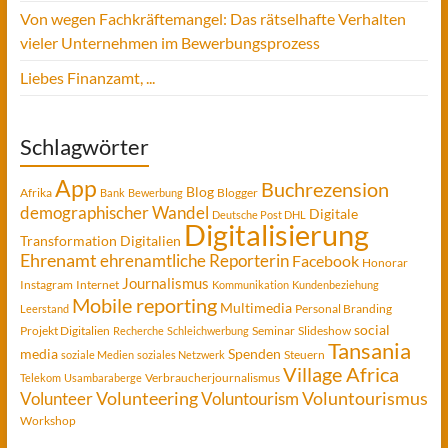
Von wegen Fachkräftemangel: Das rätselhafte Verhalten
vieler Unternehmen im Bewerbungsprozess
Liebes Finanzamt, ...
Schlagwörter
App
Buchrezension
Blog
Afrika
Blogger
Bank
Bewerbung
demographischer Wandel
Digitale
Deutsche Post DHL
Digitalisierung
Transformation
Digitalien
Ehrenamt
ehrenamtliche Reporterin
Facebook
Honorar
Journalismus
Instagram
Internet
Kommunikation
Kundenbeziehung
Mobile reporting
Multimedia
Personal Branding
Leerstand
social
Projekt Digitalien
Seminar
Slideshow
Recherche
Schleichwerbung
Tansania
media
Spenden
Steuern
soziale Medien
soziales Netzwerk
Village Africa
Verbraucherjournalismus
Telekom
Usambaraberge
Voluntourismus
Volunteer
Volunteering
Voluntourism
Workshop