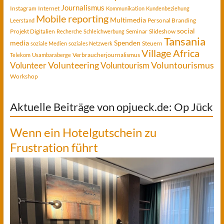
Journalismus
Instagram
Internet
Kommunikation
Kundenbeziehung
Mobile reporting
Multimedia
Personal Branding
Leerstand
social
Projekt Digitalien
Seminar
Slideshow
Recherche
Schleichwerbung
Tansania
media
Spenden
Steuern
soziale Medien
soziales Netzwerk
Village Africa
Verbraucherjournalismus
Telekom
Usambaraberge
Voluntourismus
Volunteer
Volunteering
Voluntourism
Workshop
Aktuelle Beiträge von opjueck.de: Op Jück
Wenn ein Hotelgutschein zu
Frustration führt