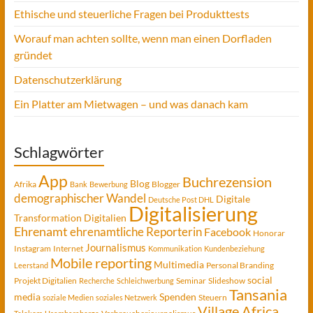
Ethische und steuerliche Fragen bei Produkttests
Worauf man achten sollte, wenn man einen Dorfladen
gründet
Datenschutzerklärung
Ein Platter am Mietwagen – und was danach kam
Schlagwörter
App
Buchrezension
Blog
Afrika
Blogger
Bank
Bewerbung
demographischer Wandel
Digitale
Deutsche Post DHL
Digitalisierung
Transformation
Digitalien
Ehrenamt
ehrenamtliche Reporterin
Facebook
Honorar
Journalismus
Instagram
Internet
Kommunikation
Kundenbeziehung
Mobile reporting
Multimedia
Personal Branding
Leerstand
social
Projekt Digitalien
Seminar
Slideshow
Recherche
Schleichwerbung
Tansania
media
Spenden
Steuern
soziale Medien
soziales Netzwerk
Village Africa