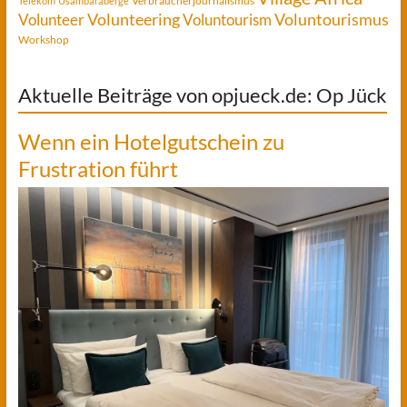
Verbraucherjournalismus
Telekom
Usambaraberge
Voluntourismus
Volunteer
Volunteering
Voluntourism
Workshop
Aktuelle Beiträge von opjueck.de: Op Jück
Wenn ein Hotelgutschein zu
Frustration führt