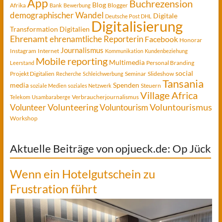
App
Buchrezension
Blog
Afrika
Blogger
Bank
Bewerbung
demographischer Wandel
Digitale
Deutsche Post DHL
Digitalisierung
Transformation
Digitalien
Ehrenamt
ehrenamtliche Reporterin
Facebook
Honorar
Journalismus
Instagram
Internet
Kommunikation
Kundenbeziehung
Mobile reporting
Multimedia
Personal Branding
Leerstand
social
Projekt Digitalien
Seminar
Slideshow
Recherche
Schleichwerbung
Tansania
media
Spenden
Steuern
soziale Medien
soziales Netzwerk
Village Africa
Verbraucherjournalismus
Telekom
Usambaraberge
Voluntourismus
Volunteer
Volunteering
Voluntourism
Workshop
Aktuelle Beiträge von opjueck.de: Op Jück
Wenn ein Hotelgutschein zu
Frustration führt