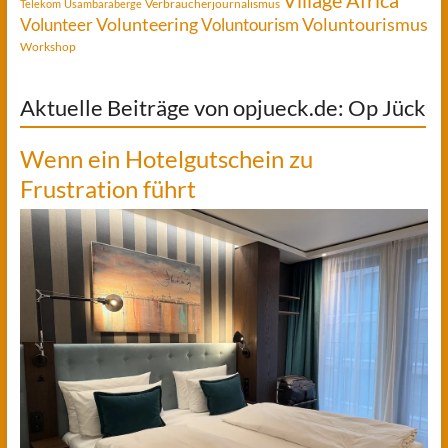
Village Africa
Verbraucherjournalismus
Telekom
Usambaraberge
Voluntourismus
Volunteer
Volunteering
Voluntourism
Workshop
Aktuelle Beiträge von opjueck.de: Op Jück
Wenn ein Hotelgutschein zu
Frustration führt