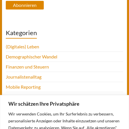
Abonnieren
Kategorien
(Digitales) Leben
Demographischer Wandel
Finanzen und Steuern
Journalistenalltag
Mobile Reporting
Projekt Digitalien
Wir schätzen Ihre Privatsphäre
Tansania
Wir verwenden Cookies, um Ihr Surferlebnis zu verbessern,
UofM
personalisierte Anzeigen oder Inhalte einzusetzen und unseren
Verbraucherjournalismus
Datenverkehr zu analysieren. Wenn Sie auf „Alle akzeptieren"