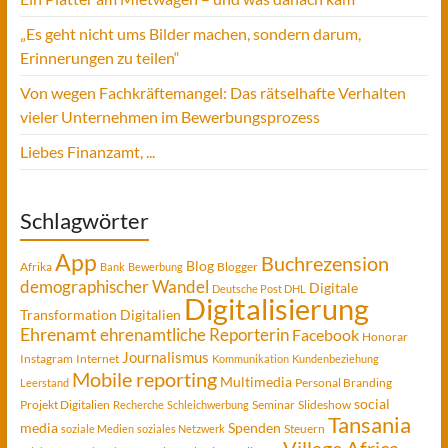
„Es geht nicht ums Bilder machen, sondern darum,
Erinnerungen zu teilen“
Von wegen Fachkräftemangel: Das rätselhafte Verhalten
vieler Unternehmen im Bewerbungsprozess
Liebes Finanzamt, ...
Schlagwörter
App
Buchrezension
Blog
Afrika
Blogger
Bank
Bewerbung
demographischer Wandel
Digitale
Deutsche Post DHL
Digitalisierung
Transformation
Digitalien
Ehrenamt
ehrenamtliche Reporterin
Facebook
Honorar
Journalismus
Instagram
Internet
Kommunikation
Kundenbeziehung
Mobile reporting
Multimedia
Personal Branding
Leerstand
social
Projekt Digitalien
Seminar
Slideshow
Recherche
Schleichwerbung
Tansania
media
Spenden
Steuern
soziale Medien
soziales Netzwerk