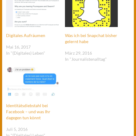
Digitales Aufräumen
Was ich bei Snapchat bisher
gelernt habe
Mai 16, 2017
In "(Digitales) Leben"
März 29, 2016
In "Journalistenalltag"
Identitätsdiebstahl bei
Facebook – und was Ihr
dagegen tun könnt
Juli 5, 2016
In "(Digitales) Leben"