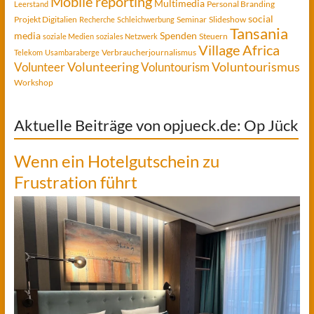
Mobile reporting
Multimedia
Personal Branding
Leerstand
social
Projekt Digitalien
Seminar
Slideshow
Recherche
Schleichwerbung
Tansania
media
Spenden
Steuern
soziale Medien
soziales Netzwerk
Village Africa
Verbraucherjournalismus
Telekom
Usambaraberge
Voluntourismus
Volunteer
Volunteering
Voluntourism
Workshop
Aktuelle Beiträge von opjueck.de: Op Jück
Wenn ein Hotelgutschein zu
Frustration führt