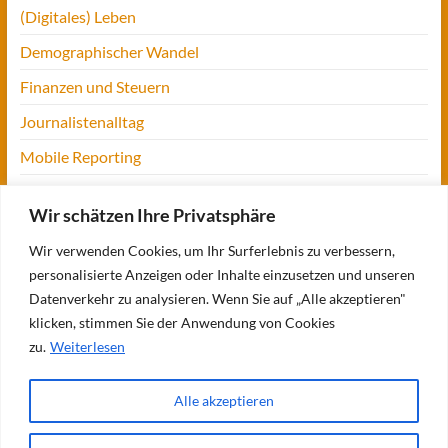
(Digitales) Leben
Demographischer Wandel
Finanzen und Steuern
Journalistenalltag
Mobile Reporting
Projekt Digitalien
Wir schätzen Ihre Privatsphäre
Tansania
Wir verwenden Cookies, um Ihr Surferlebnis zu verbessern,
UofM
personalisierte Anzeigen oder Inhalte einzusetzen und unseren
Verbraucherjournalismus
Datenverkehr zu analysieren. Wenn Sie auf „Alle akzeptieren"
klicken, stimmen Sie der Anwendung von Cookies
Workshops, Konferenzen & Messen
zu.
Weiterlesen
Alle akzeptieren
Copyright © 2026
Bettina Blaß
. Alle Rechte vorbehalten. Theme
Spacious
von
ThemeGrill. Präsentiert von:
WordPress
.