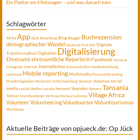
Ein Platter am Mietwagen – und was danach kam
Schlagwörter
App
Buchrezension
Blog
Afrika
Blogger
Bank
Bewerbung
demographischer Wandel
Digitale
Deutsche Post DHL
Digitalisierung
Transformation
Digitalien
Ehrenamt
ehrenamtliche Reporterin
Facebook
Honorar
Journalismus
Instagram
Internet
Kommunikation
Kundenbeziehung
Mobile reporting
Multimedia
Personal Branding
Leerstand
social
Projekt Digitalien
Seminar
Slideshow
Recherche
Schleichwerbung
Tansania
media
Spenden
Steuern
soziale Medien
soziales Netzwerk
Village Africa
Verbraucherjournalismus
Telekom
Usambaraberge
Voluntourismus
Volunteer
Volunteering
Voluntourism
Workshop
Aktuelle Beiträge von opjueck.de: Op Jück