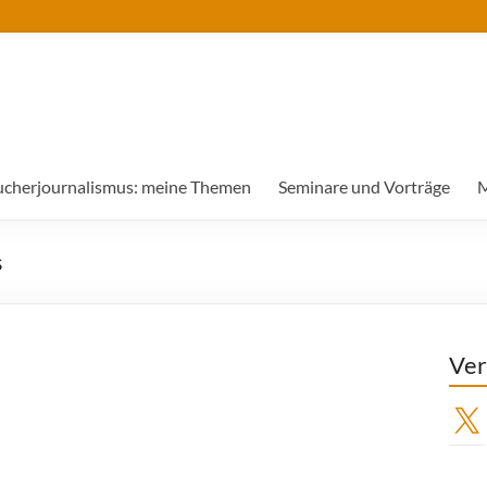
ucherjournalismus: meine Themen
Seminare und Vorträge
M
s
Ver
X