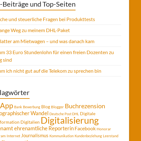
-Beiträge und Top-Seiten
sche und steuerliche Fragen bei Produkttests
lange Weg zu meinem DHL-Paket
Platter am Mietwagen – und was danach kam
m 33 Euro Stundenlohn für einen freien Dozenten zu
g sind
 ich nicht gut auf die Telekom zu sprechen bin
lagwörter
App
Buchrezension
Blog
Blogger
Bank
Bewerbung
graphischer Wandel
Digitale
Deutsche Post DHL
Digitalisierung
formation
Digitalien
enamt
ehrenamtliche Reporterin
Facebook
Honorar
Journalismus
gram
Internet
Kommunikation
Kundenbeziehung
Leerstand