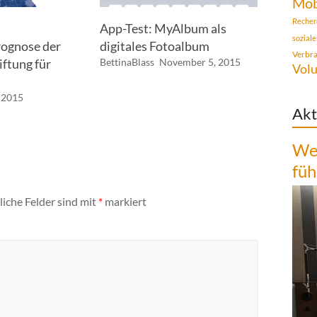
Mob
Recher
App-Test: MyAlbum als
sozial
ognose der
digitales Fotoalbum
Verbr
ftung für
BettinaBlass
November 5, 2015
Volu
, 2015
Akt
Wen
füh
liche Felder sind mit
*
markiert