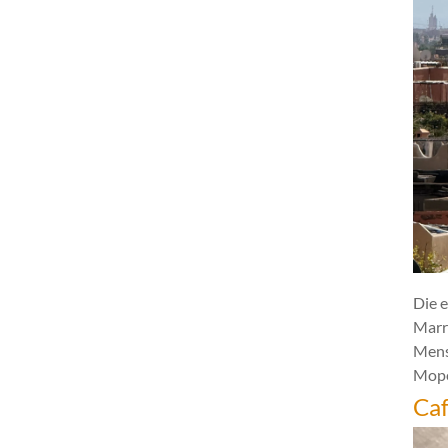
Die e
Marr
Mens
Mope
Caf