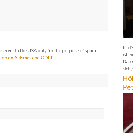
Ein 
a server in the USA only for the purpose of spam
ist e
tion on Akismet and GDPR
.
Dank
sich,
Hö
Pe