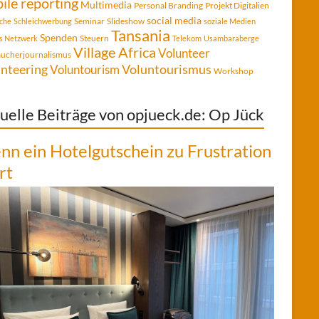
ile reporting
Multimedia
Personal Branding
Projekt Digitalien
social media
Seminar
Slideshow
che
Schleichwerbung
soziale Medien
Tansania
Spenden
Steuern
es Netzwerk
Telekom
Usambaraberge
Village Africa
Volunteer
aucherjournalismus
Voluntourismus
nteering
Voluntourism
Workshop
uelle Beiträge von opjueck.de: Op Jück
n ein Hotelgutschein zu Frustration
rt