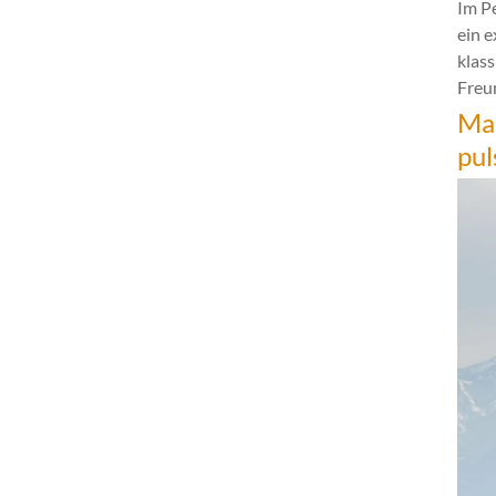
Im P
ein 
klas
Freun
Mar
pul