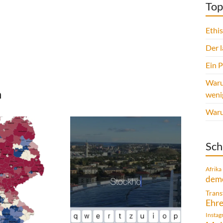
Top
Ethi
Der 
Ein 
Waru
n
weni
Warum
Sch
Afrika
demo
Trans
Ehr
Insta