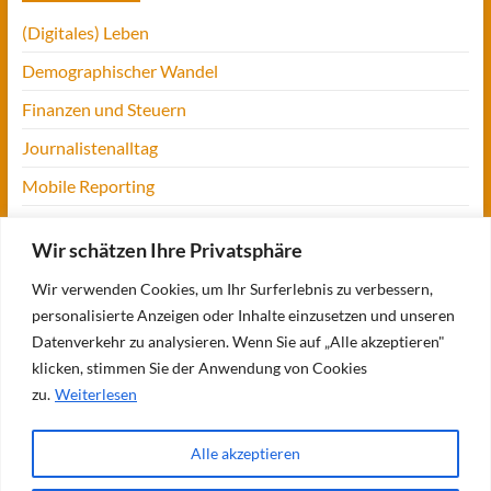
(Digitales) Leben
Demographischer Wandel
Finanzen und Steuern
Journalistenalltag
Mobile Reporting
Projekt Digitalien
Wir schätzen Ihre Privatsphäre
Tansania
Wir verwenden Cookies, um Ihr Surferlebnis zu verbessern,
UofM
personalisierte Anzeigen oder Inhalte einzusetzen und unseren
Verbraucherjournalismus
Datenverkehr zu analysieren. Wenn Sie auf „Alle akzeptieren"
klicken, stimmen Sie der Anwendung von Cookies
Workshops, Konferenzen & Messen
zu.
Weiterlesen
Alle akzeptieren
Copyright © 2026
Bettina Blaß
. Alle Rechte vorbehalten. Theme
Spacious
von
ThemeGrill. Präsentiert von:
WordPress
.