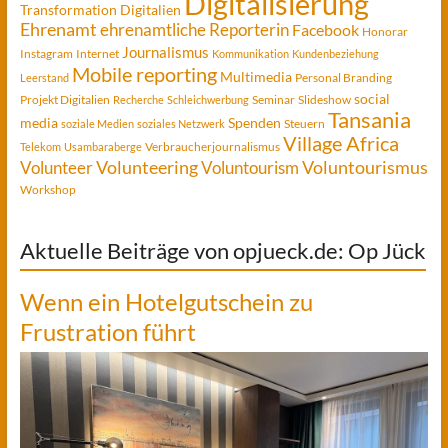
Digitalisierung
Transformation
Digitalien
Ehrenamt
ehrenamtliche Reporterin
Facebook
Honorar
Journalismus
Instagram
Internet
Kommunikation
Kundenbeziehung
Mobile reporting
Multimedia
Personal Branding
Leerstand
social
Projekt Digitalien
Seminar
Slideshow
Recherche
Schleichwerbung
Tansania
media
Spenden
Steuern
soziale Medien
soziales Netzwerk
Village Africa
Verbraucherjournalismus
Telekom
Usambaraberge
Voluntourismus
Volunteer
Volunteering
Voluntourism
Workshop
Aktuelle Beiträge von opjueck.de: Op Jück
Wenn ein Hotelgutschein zu
Frustration führt