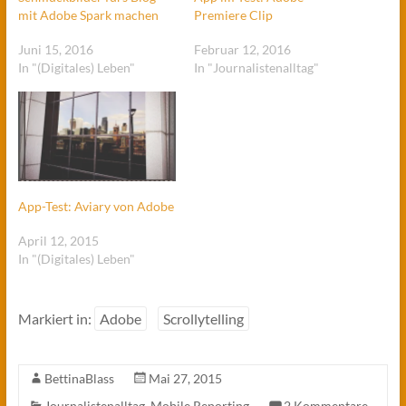
mit Adobe Spark machen
Premiere Clip
Juni 15, 2016
Februar 12, 2016
In "(Digitales) Leben"
In "Journalistenalltag"
App-Test: Aviary von Adobe
April 12, 2015
In "(Digitales) Leben"
Markiert in:
Adobe
Scrollytelling
BettinaBlass
Mai 27, 2015
Journalistenalltag
,
Mobile Reporting
2 Kommentare