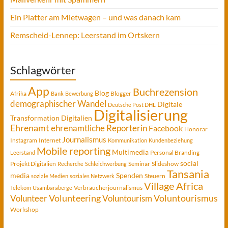
Ein Platter am Mietwagen – und was danach kam
Remscheid-Lennep: Leerstand im Ortskern
Schlagwörter
App
Buchrezension
Blog
Afrika
Blogger
Bank
Bewerbung
demographischer Wandel
Digitale
Deutsche Post DHL
Digitalisierung
Transformation
Digitalien
Ehrenamt
ehrenamtliche Reporterin
Facebook
Honorar
Journalismus
Instagram
Internet
Kommunikation
Kundenbeziehung
Mobile reporting
Multimedia
Personal Branding
Leerstand
social
Projekt Digitalien
Seminar
Slideshow
Recherche
Schleichwerbung
Tansania
media
Spenden
Steuern
soziale Medien
soziales Netzwerk
Village Africa
Verbraucherjournalismus
Telekom
Usambaraberge
Voluntourismus
Volunteer
Volunteering
Voluntourism
Workshop