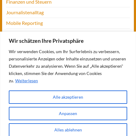
Finanzen und Steuern
Journalistenalltag
Mobile Reporting
Projekt Digitalien
Wir schätzen Ihre Privatsphäre
Tansania
Wir verwenden Cookies, um Ihr Surferlebnis zu verbessern,
UofM
personalisierte Anzeigen oder Inhalte einzusetzen und unseren
Verbraucherjournalismus
Datenverkehr zu analysieren. Wenn Sie auf „Alle akzeptieren"
klicken, stimmen Sie der Anwendung von Cookies
Workshops, Konferenzen & Messen
zu.
Weiterlesen
Alle akzeptieren
Copyright © 2026
Bettina Blaß
. Alle Rechte vorbehalten. Theme
Spacious
von
ThemeGrill. Präsentiert von:
WordPress
.
Anpassen
Über mich
Meine Bücher
Meine Projekte
Verbraucherjournalismus:
meine Themen
Seminare und Vorträge
Meine Referenzen
Blogs
Fit für
Journalismus
Reiseblog: Op jück
Impressum/Kontakt
Alles ablehnen
Datenschutzerklärung
AGB