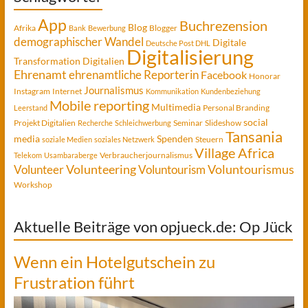
App
Buchrezension
Blog
Afrika
Blogger
Bank
Bewerbung
demographischer Wandel
Digitale
Deutsche Post DHL
Digitalisierung
Transformation
Digitalien
Ehrenamt
ehrenamtliche Reporterin
Facebook
Honorar
Journalismus
Instagram
Internet
Kommunikation
Kundenbeziehung
Mobile reporting
Multimedia
Personal Branding
Leerstand
social
Projekt Digitalien
Seminar
Slideshow
Recherche
Schleichwerbung
Tansania
media
Spenden
Steuern
soziale Medien
soziales Netzwerk
Village Africa
Verbraucherjournalismus
Telekom
Usambaraberge
Voluntourismus
Volunteer
Volunteering
Voluntourism
Workshop
Aktuelle Beiträge von opjueck.de: Op Jück
Wenn ein Hotelgutschein zu
Frustration führt