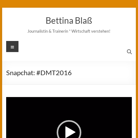
Zum
Inhalt
Bettina Blaß
springen
Journalistin & Trainerin * Wirtschaft verstehen!
Menü
Snapchat: #DMT2016
Video-
Player