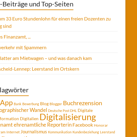
-Beiträge und Top-Seiten
m 33 Euro Stundenlohn für einen freien Dozenten zu
g sind
s Finanzamt, ...
verkehr mit Spammern
Platter am Mietwagen – und was danach kam
cheid-Lennep: Leerstand im Ortskern
lagwörter
App
Buchrezension
Blog
Blogger
Bank
Bewerbung
graphischer Wandel
Digitale
Deutsche Post DHL
Digitalisierung
formation
Digitalien
enamt
ehrenamtliche Reporterin
Facebook
Honorar
Journalismus
gram
Internet
Kommunikation
Kundenbeziehung
Leerstand