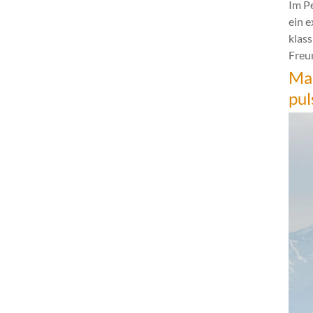
Im P
ein 
klas
Freun
Mar
pul