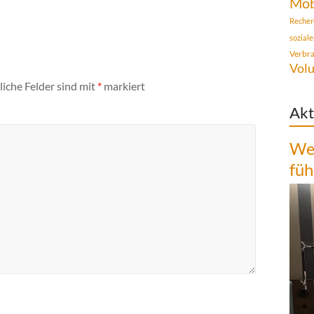
Mob
Recher
sozial
Verbr
Volu
liche Felder sind mit
*
markiert
Akt
Wen
füh