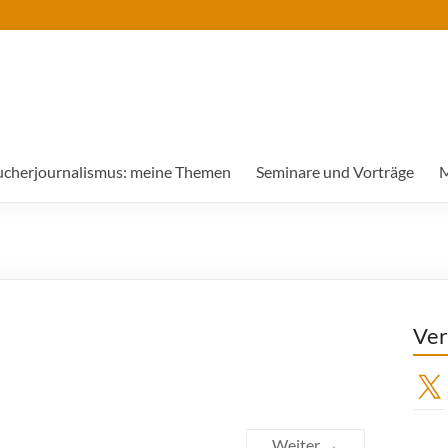
ucherjournalismus: meine Themen
Seminare und Vorträge
M
Ver
X
Weiter →