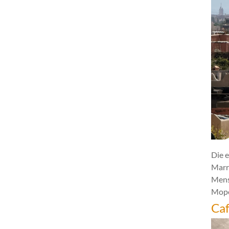
Die e
Marr
Mens
Mope
Caf