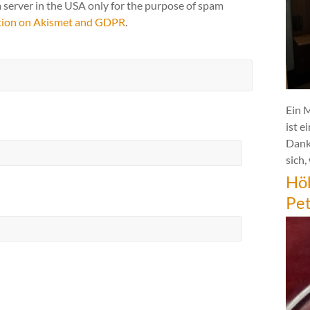
a server in the USA only for the purpose of spam
tion on Akismet and GDPR
.
Ein 
ist e
Dank
sich,
Hö
Pe