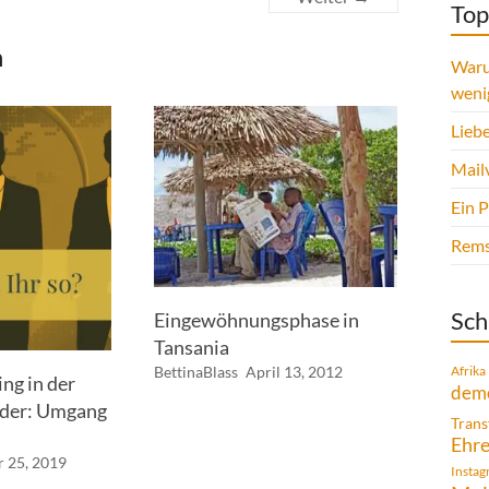
Top
n
Waru
weni
Liebe
Mail
Ein 
Rems
Sch
Eingewöhnungsphase in
Tansania
BettinaBlass
April 13, 2012
Afrika
ng in der
demo
Oder: Umgang
Trans
Ehr
r 25, 2019
Insta