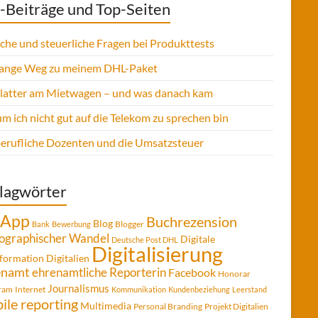
-Beiträge und Top-Seiten
sche und steuerliche Fragen bei Produkttests
lange Weg zu meinem DHL-Paket
Platter am Mietwagen – und was danach kam
 ich nicht gut auf die Telekom zu sprechen bin
berufliche Dozenten und die Umsatzsteuer
lagwörter
App
Buchrezension
Blog
Blogger
Bank
Bewerbung
graphischer Wandel
Digitale
Deutsche Post DHL
Digitalisierung
formation
Digitalien
enamt
ehrenamtliche Reporterin
Facebook
Honorar
Journalismus
gram
Internet
Kommunikation
Kundenbeziehung
Leerstand
ile reporting
Multimedia
Personal Branding
Projekt Digitalien