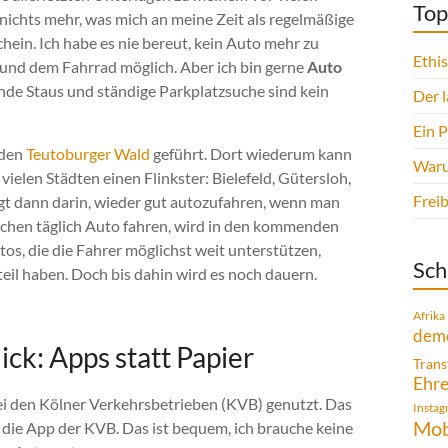
Top
nichts mehr, was mich an meine Zeit als regelmäßige
hein. Ich habe es nie bereut, kein Auto mehr zu
Ethi
 und dem Fahrrad möglich. Aber ich bin gerne
Auto
nde Staus und ständige Parkplatzsuche sind kein
Der 
Ein 
 den
Teutoburger Wald
geführt. Dort wiederum kann
Warum
ielen Städten einen Flinkster: Bielefeld, Gütersloh,
Frei
gt dann darin, wieder gut autozufahren, wenn man
chen täglich Auto fahren, wird in den kommenden
tos, die die Fahrer möglichst weit unterstützen,
Sch
il haben. Doch bis dahin wird es noch dauern.
Afrika
demo
ick: Apps statt Papier
Trans
Ehr
i den Kölner Verkehrsbetrieben (KVB) genutzt. Das
Insta
Mob
ch die App der KVB. Das ist bequem, ich brauche keine