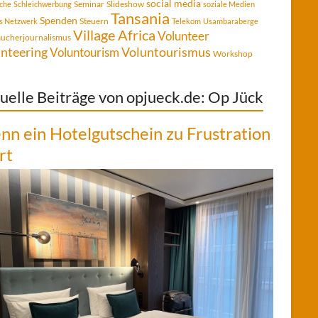
social media
Seminar
Slideshow
che
Schleichwerbung
soziale Medien
Tansania
Spenden
Steuern
es Netzwerk
Telekom
Usambaraberge
Village Africa
Volunteer
aucherjournalismus
Voluntourismus
nteering
Voluntourism
Workshop
uelle Beiträge von opjueck.de: Op Jück
n ein Hotelgutschein zu Frustration
rt