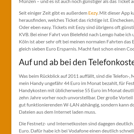
Münzen – und es ist auch noch günstiger als das Ticket
Seit einiger Zeit gibt es außerdem
Eezy
. Mit dieser App
herausfinden, welches Ticket das richtige ist. Einchecke
Oder eben easy. Tickets mit Eezy sind übrigens oft güns
KVB. Bei einer Fahrt von Bielefeld nach Lemgo habe ich u
Köln ist aber sehr oft bei meinen normalen Fahrten das 
gleich sieben Euro Ersparnis. Macht fast schon einen Coc
Auf und ab bei den Telefonkost
Was beim Rückblick auf 2011 auffällt, sind die Telefon-,
mein Handy ungefähr 44 Euro im Monat bezahlt, für Fest
Handykosten mit üblicherweise 55 Euro im Monat deutli
zehn Jahre vorher noch unvorstellbar. Der große Vorteil 
gut funktionierenden W-LAN abhängig, sondern kann dort
Dateien aus dem Internet laden muss.
Die Festnetz- und Internetkosten sind dagegen deutlich 
Euro. Dafür habe ich bei Vodafone einen deutlich schnel