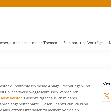
ucherjournalismus: meine Themen
Seminare und Vorträge
M
Ver
vester, durchforste ich meine Ablage: Rechnungen und
r Zeit üblicherweise weggeschmissen werden. Ich
X
,
auszumisten
. Gleichzeitig schaue ich mir aber
Jahren abgeheftet hatte. Dieser Finanzrückblick kann
e allerletzten Unterlagen zu meinem vor vielen