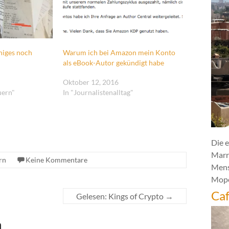
niges noch
Warum ich bei Amazon mein Konto
als eBook-Autor gekündigt habe
Oktober 12, 2016
uern"
In "Journalistenalltag"
Die e
Marr
rn
Keine Kommentare
Mens
Mope
Caf
Gelesen: Kings of Crypto
→
n