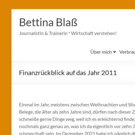
Zum
Inhalt
Bettina Blaß
springen
Journalistin & Trainerin * Wirtschaft verstehen!
Über mich
Verbra
Finanzrückblick auf das Jahr 2011
Einmal im Jahr, meistens zwischen Weihnachten und Sil
Belege, die älter als zehn Jahre sind, dürfen nach diese
schmeiße gerne Dinge weg, weil ich es erleichternd finde
nochmals ganz genau an, was ich da eigentlich vor zehn 
schmerzhaft sein. Im Dezember 2021 habe ich nämlich di