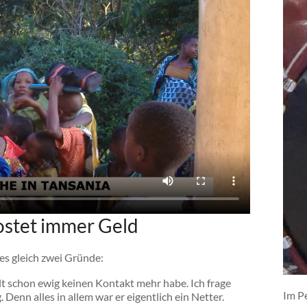
ostet immer Geld
es gleich zwei Gründe:
lt schon ewig keinen Kontakt mehr habe. Ich frage
Im P
enn alles in allem war er eigentlich ein Netter.