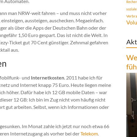
 am Automaten.
Recher
sozial
 kann man NRW-weit fahren – und muss nicht vorher
Verbr
n, einsteigen, aussteigen, auschecken. Megaeinfach.
Volu
tiger als über die Apps der Deutschen Bahn oder der
ngefähr 1,50 Euro gespart. Das ist nicht die Welt. In
Akt
Eezy-Ticket gut 70 Cent günstiger. Zehnmal gefahren
ktail aus.
Wen
en
füh
 Mobilfunk- und
Internetkosten
. 2011 habe ich für
netz und Internet knapp 75 Euro. Heute liegen meine
ch höher. Dafür habe ich 12 GB mobile Daten – war
dieser 12 GB: Ich bin im Zug nicht vom häufig nicht
 gut arbeiten. Selbst, wenn ich Informationen oder
gesunken. Im Monat zahle ich jetzt nur noch etwa 66
leren Internetzugang als vorher bei der
Telekom
.